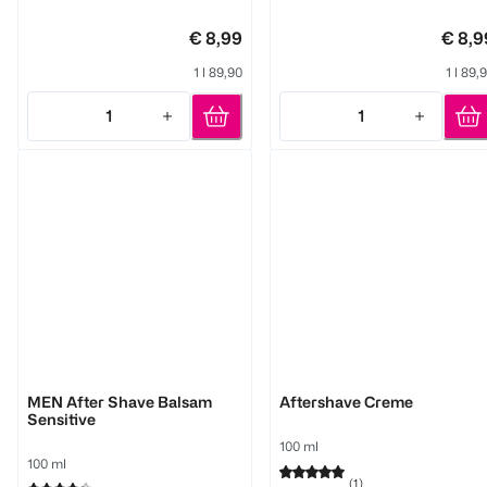
€ 8,99
€ 8,9
1 l 89,90
1 l 89,
1
1
Quantity: 1
Quantity: 1
NIVEA
BOLDKING
MEN After Shave Balsam
Aftershave Creme
Sensitive
100 ml
100 ml
(
1
)