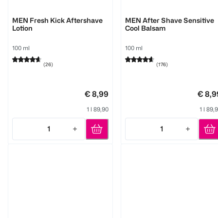
NIVEA
NIVEA
MEN Fresh Kick Aftershave
MEN After Shave Sensitive
Lotion
Cool Balsam
100 ml
100 ml
(
26
)
(
176
)
€ 8,99
€ 8,9
1 l 89,90
1 l 89,
1
1
Quantity: 1
Quantity: 1