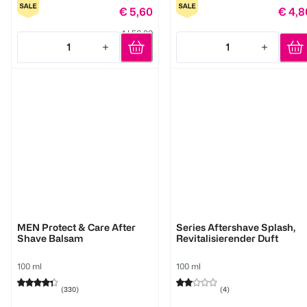
€ 5,60
€ 4,8
1 l 56,00
1
1
Quantity: 1
Quantity: 1
NIVEA
Gillette
MEN Protect & Care After
Series Aftershave Splash,
Shave Balsam
Revitalisierender Duft
100 ml
100 ml
(
330
)
(
4
)