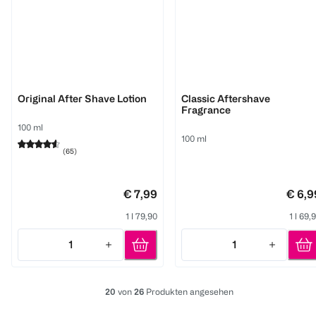
Old Spice
Wilkinson
Original After Shave Lotion
Classic Aftershave
Fragrance
100 ml
100 ml
(
65
)
€ 7,99
€ 6,9
1 l 79,90
1 l 69,
1
1
Quantity: 1
Quantity: 1
20
von
26
Produkten angesehen