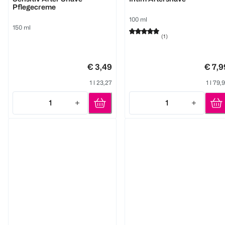
Pflegecreme
100 ml
150 ml
(
1
)
€ 3,49
€ 7,9
1 l 23,27
1 l 79,
1
1
Quantity: 1
Quantity: 1