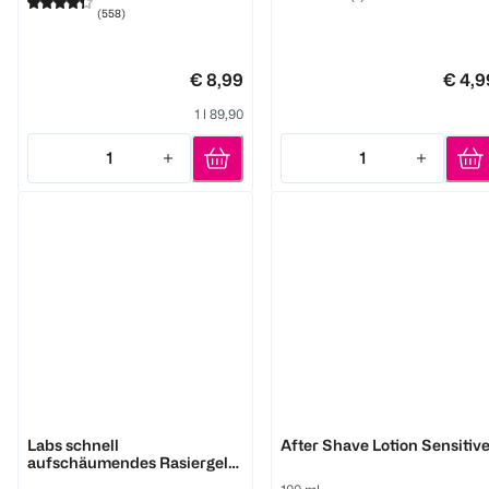
(
558
)
€ 8,99
€ 4,9
1 l 89,90
1
1
Quantity: 1
Quantity: 1
Gillette
Wilkinson
Labs schnell
After Shave Lotion Sensitiv
aufschäumendes Rasiergel
für Männer
100 ml