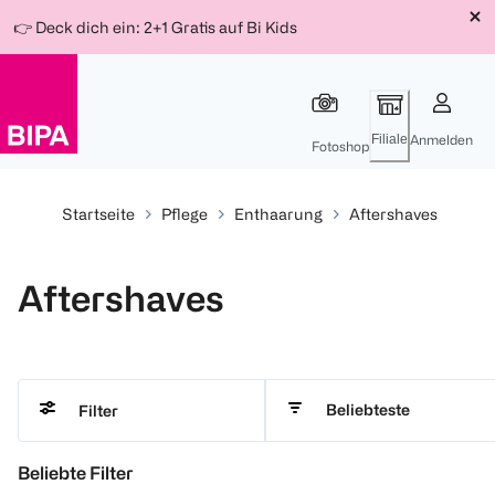
Weiter
Für
Für
Für
👉 Deck dich ein: 2+1 Gratis auf Bi Kids
zum
300 Ös
500 Ös
150 Ös
Inhalt
-20%
-10%
-15%
Filiale
Anmelden
Fotoshop
Startseite
Pflege
Enthaarung
Aftershaves
Aftershaves
Beliebteste
Filter
Beliebte Filter