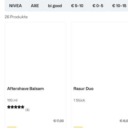
NIVEA
AXE
bi good
€ 5-10
€ 0-5
€ 10-15
26
Produkte
OMRO
Bulldog
Aftershave Balsam
Rasur Duo
100 ml
1 Stück
(
3
)
€ 7,00
€ 6,