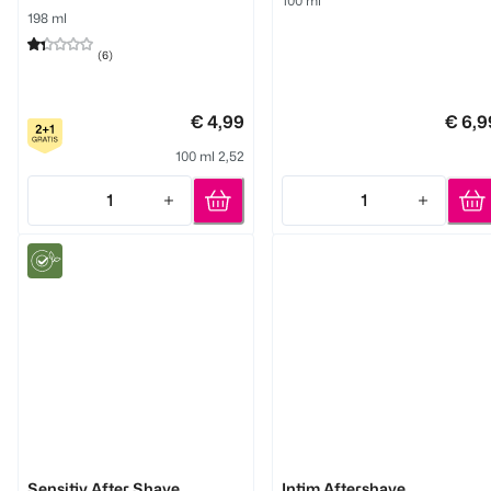
198 ml
(
6
)
€ 4,99
€ 6,9
100 ml 2,52
1
1
Quantity: 1
Quantity: 1
bi good
australian bodycare
Sensitiv After Shave
Intim Aftershave