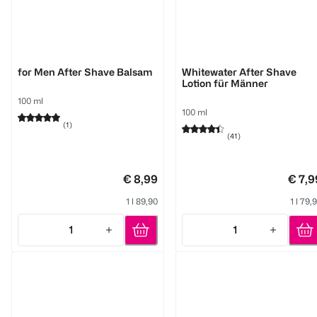
sebamed
Old Spice
for Men After Shave Balsam
Whitewater After Shave
Lotion für Männer
100 ml
100 ml
(
1
)
(
41
)
€ 8,99
€ 7,9
1 l 89,90
1 l 79,
1
1
Quantity: 1
Quantity: 1