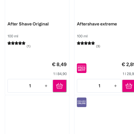
DENIM
today
After Shave Original
Aftershave extreme
100 ml
100 ml
(
1
)
(
3
)
€ 8,49
€ 2,8
1 l 84,90
1 l 28,
1
1
Quantity: 1
Quantity: 1