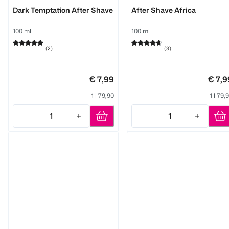
AXE
AXE
Dark Temptation After Shave
After Shave Africa
100 ml
100 ml
(
2
)
(
3
)
€ 7,99
€ 7,9
1 l 79,90
1 l 79,
1
1
Quantity: 1
Quantity: 1