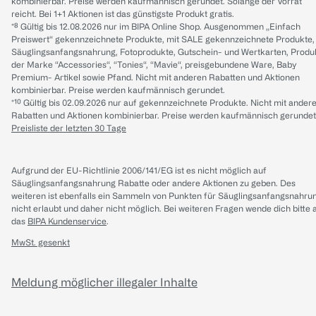
kombinierbar. Preise werden kaufmännisch gerundet. Solange der Vorrat
reicht. Bei 1+1 Aktionen ist das günstigste Produkt gratis.
*⁸ Gültig bis 12.08.2026 nur im BIPA Online Shop. Ausgenommen „Einfach
Preiswert“ gekennzeichnete Produkte, mit SALE gekennzeichnete Produkte,
Säuglingsanfangsnahrung, Fotoprodukte, Gutschein- und Wertkarten, Produ
der Marke “Accessories“, “Tonies“, “Mavie“, preisgebundene Ware, Baby
Premium- Artikel sowie Pfand. Nicht mit anderen Rabatten und Aktionen
kombinierbar. Preise werden kaufmännisch gerundet.
*¹⁰ Gültig bis 02.09.2026 nur auf gekennzeichnete Produkte. Nicht mit ander
Rabatten und Aktionen kombinierbar. Preise werden kaufmännisch gerundet
Preisliste der letzten 30 Tage
Aufgrund der EU-Richtlinie 2006/141/EG ist es nicht möglich auf
Säuglingsanfangsnahrung Rabatte oder andere Aktionen zu geben. Des
weiteren ist ebenfalls ein Sammeln von Punkten für Säuglingsanfangsnahru
nicht erlaubt und daher nicht möglich.
Bei weiteren Fragen wende dich bitte 
das
BIPA Kundenservice
.
MwSt. gesenkt
Meldung möglicher illegaler Inhalte