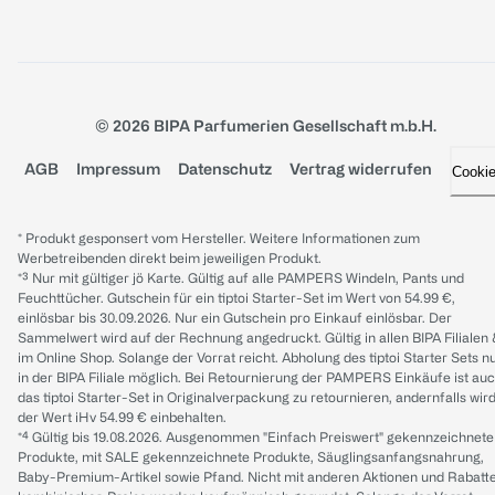
© 2026 BIPA Parfumerien Gesellschaft m.b.H.
AGB
Impressum
Datenschutz
Vertrag widerrufen
Cooki
* Produkt gesponsert vom Hersteller. Weitere Informationen zum
Werbetreibenden direkt beim jeweiligen Produkt.
*³ Nur mit gültiger jö Karte. Gültig auf alle PAMPERS Windeln, Pants und
Feuchttücher. Gutschein für ein tiptoi Starter-Set im Wert von 54.99 €,
einlösbar bis 30.09.2026. Nur ein Gutschein pro Einkauf einlösbar. Der
Sammelwert wird auf der Rechnung angedruckt. Gültig in allen BIPA Filialen
im Online Shop. Solange der Vorrat reicht. Abholung des tiptoi Starter Sets n
in der BIPA Filiale möglich. Bei Retournierung der PAMPERS Einkäufe ist au
das tiptoi Starter-Set in Originalverpackung zu retournieren, andernfalls wir
der Wert iHv 54.99 € einbehalten.
*⁴ Gültig bis 19.08.2026. Ausgenommen "Einfach Preiswert" gekennzeichnete
Produkte, mit SALE gekennzeichnete Produkte, Säuglingsanfangsnahrung,
Baby-Premium-Artikel sowie Pfand. Nicht mit anderen Aktionen und Rabatt