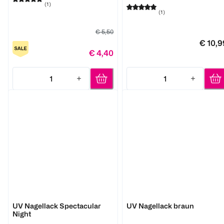
(
1
)
(
1
)
€ 5,50
€ 10,9
€ 4,40
1
1
Quantity: 1
Quantity: 1
Semilac
Semilac
UV Nagellack Spectacular
UV Nagellack braun
Night