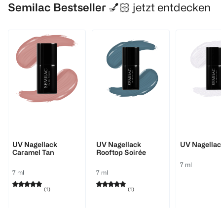
Semilac Bestseller 💅🏻
jetzt entdecken
Semilac
Semilac
Semilac
UV Nagellack
UV Nagellack
UV Nagella
Caramel Tan
Rooftop Soirée
7 ml
7 ml
7 ml
(
1
)
(
1
)
€ 10,99
€ 10,99