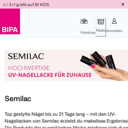
Weiter
👉 2+1 gratis auf BI KIDS
Für
Für
Für
zum
300 Ös
500 Ös
150 Ös
Inhalt
-20%
-10%
-15%
Filiale
Anmelden
Fotoshop
Semilac
Top gestylte Nägel bis zu 21 Tage lang – mit den UV-
Nagellacken von Semilac erzielst du makellose Ergebniss
Die Produkte der europäischen Marke zeichnen sich dur