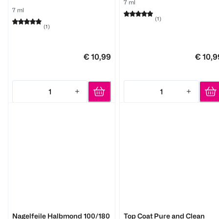
7 ml
7 ml
(
1
)
(
1
)
€ 10,99
€ 10,9
1
1
Quantity: 1
Quantity: 1
Semilac
Semilac
Nagelfeile Halbmond 100/180
Top Coat Pure and Clean