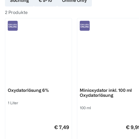
Söchting
€ 5-10
Online Only
2
Produkte
Söchting
Söchting
Oxydatorlösung 6%
Minioxydator inkl. 100 ml
Oxydatorlösung
1 Liter
100 ml
€ 7,49
€ 9,9