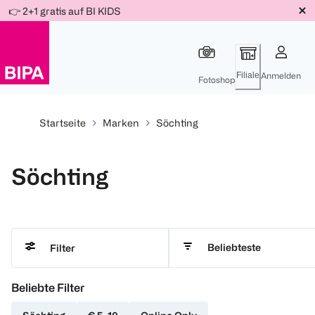
Weiter
👉 2+1 gratis auf BI KIDS
Für
Für
Für
zum
300 Ös
500 Ös
150 Ös
Inhalt
-20%
-10%
-15%
Filiale
Anmelden
Fotoshop
Startseite
Marken
Söchting
Söchting
Beliebteste
Filter
Beliebte Filter