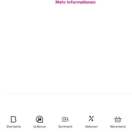
Mehr Informationen
Produktrückruf
Startseite
jö Bonus
Sortiment
Aktionen
Warenkorb
Aus Gründen des Verbraucherschutzes. Hier findest du alle