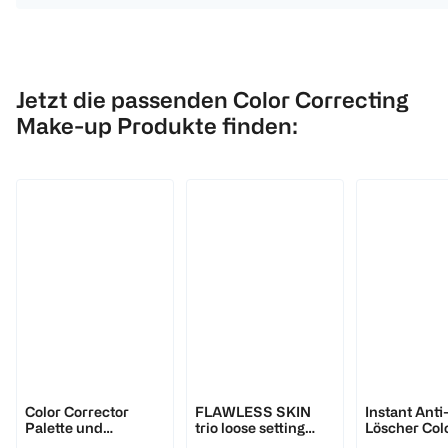
Jetzt die passenden Color Correcting
Make-up Produkte finden:
NYX Professional Make-up
essence
MAYBELLINE
Color Corrector
FLAWLESS SKIN
Instant Ant
Palette und
trio loose setting
Löscher Col
Concealer
powder
Corrector C