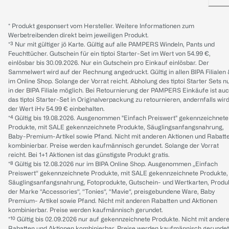
* Produkt gesponsert vom Hersteller. Weitere Informationen zum
Werbetreibenden direkt beim jeweiligen Produkt.
*³ Nur mit gültiger jö Karte. Gültig auf alle PAMPERS Windeln, Pants und
Feuchttücher. Gutschein für ein tiptoi Starter-Set im Wert von 54.99 €,
einlösbar bis 30.09.2026. Nur ein Gutschein pro Einkauf einlösbar. Der
Sammelwert wird auf der Rechnung angedruckt. Gültig in allen BIPA Filialen
im Online Shop. Solange der Vorrat reicht. Abholung des tiptoi Starter Sets n
in der BIPA Filiale möglich. Bei Retournierung der PAMPERS Einkäufe ist au
das tiptoi Starter-Set in Originalverpackung zu retournieren, andernfalls wir
der Wert iHv 54.99 € einbehalten.
*⁴ Gültig bis 19.08.2026. Ausgenommen "Einfach Preiswert" gekennzeichnete
Produkte, mit SALE gekennzeichnete Produkte, Säuglingsanfangsnahrung,
Baby-Premium-Artikel sowie Pfand. Nicht mit anderen Aktionen und Rabatt
kombinierbar. Preise werden kaufmännisch gerundet. Solange der Vorrat
reicht. Bei 1+1 Aktionen ist das günstigste Produkt gratis.
*⁸ Gültig bis 12.08.2026 nur im BIPA Online Shop. Ausgenommen „Einfach
Preiswert“ gekennzeichnete Produkte, mit SALE gekennzeichnete Produkte,
Säuglingsanfangsnahrung, Fotoprodukte, Gutschein- und Wertkarten, Produ
der Marke “Accessories“, “Tonies“, “Mavie“, preisgebundene Ware, Baby
Premium- Artikel sowie Pfand. Nicht mit anderen Rabatten und Aktionen
kombinierbar. Preise werden kaufmännisch gerundet.
*¹⁰ Gültig bis 02.09.2026 nur auf gekennzeichnete Produkte. Nicht mit ander
Rabatten und Aktionen kombinierbar. Preise werden kaufmännisch gerundet