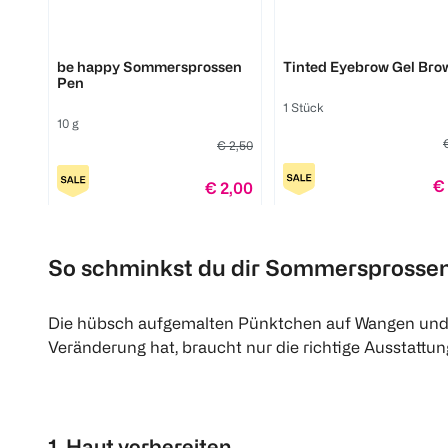
LOOK BY BIPA
SANTE
be happy Sommersprossen
Tinted Eyebrow Gel Bro
Pen
1 Stück
10 g
€ 2,50
€
€ 2,00
1
Click & Collect
Quantity: 1
So schminkst du dir Sommersprossen s
Die hübsch aufgemalten Pünktchen auf Wangen und 
Veränderung hat, braucht nur die richtige Ausstattung.
1. Haut vorbereiten