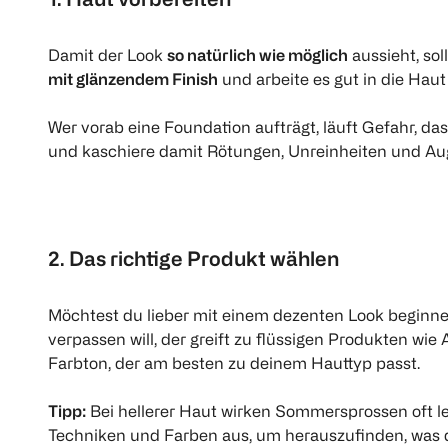
LOOK BY BIPA
St. Moriz
Damit der Look
so natürlich wie möglich
aussieht, so
pure Smooth Kajal Stift
Professional Selbstbräu
mit glänzendem Finish
und arbeite es gut in die Haut 
brown
Gesichtsspray
1 Stück
150 ml
Wer vorab eine Foundation aufträgt, läuft Gefahr, d
€ 1,50
und kaschiere damit Rötungen, Unreinheiten und A
€ 
€ 1,20
100 m
Click & Collect
1
Quantity: 1
2. Das richtige Produkt wählen
Möchtest du lieber mit einem dezenten Look beginnen
verpassen will, der greift zu flüssigen Produkten w
Farbton, der am besten zu deinem Hauttyp passt.
Tipp:
Bei hellerer Haut wirken Sommersprossen oft l
Techniken und Farben aus, um herauszufinden, was di