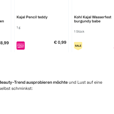
essence
Catrice
Kajal Pencil teddy
Kohl Kajal Wasserfest
own
burgundy babe
1 g
1 Stück
€ 0,99
 8,99
1
1
Quantity: 1
Quantity: 1
Beauty-Trend ausprobieren möchte
und Lust auf eine
 selbst schminkst: