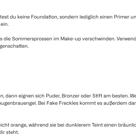
lltest du keine Foundation, sondern lediglich einen Primer
ner
ein.
ass die Sommersprossen im Make-up verschwinden. Verwende 
ugenschatten.
8,99
l 5,99
, dann eignen sich Puder, Bronzer oder Stift am besten. W
ie Augenbrauengel. Bei Fake Freckles kommt es außerdem dar
eicht orange, während sie bei dunklerem Teint einen bräu
r steht.