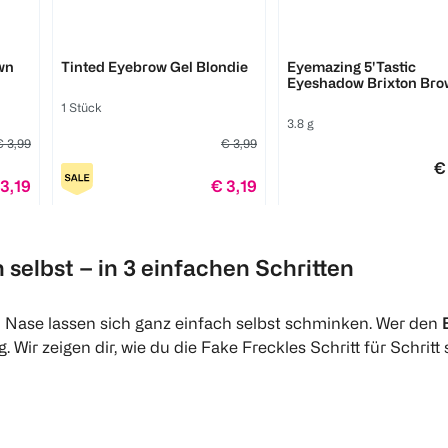
SANTE
MANHATTAN
wn
Tinted Eyebrow Gel Blondie
Eyemazing 5'Tastic
Eyeshadow Brixton Br
1 Stück
3.8 g
€ 3,99
€ 3,99
€
 3,19
€ 3,19
1
1
Quantity: 1
Quantity: 1
elbst – in 3 einfachen Schritten
Nase lassen sich ganz einfach selbst schminken. Wer den
 Wir zeigen dir, wie du die Fake Freckles Schritt für Schritt