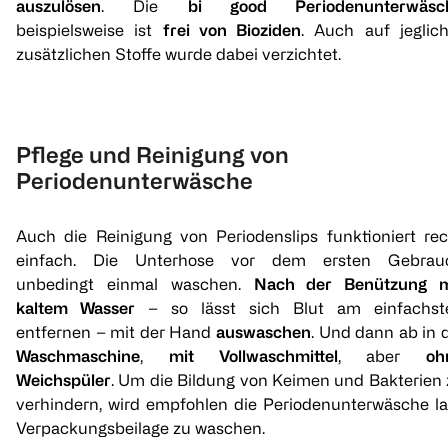
auszulösen
. Die
bi good Periodenunterwäsc
beispielsweise ist
frei von Bioziden
. Auch auf jeglic
dais
dais
SELENACAR
zusätzlichen Stoffe wurde dabei verzichtet.
Periodenunterwäsche
Slip mit Einlage String
Premium
Hipster Schwarz XS
Schwarz XS
Menstrua
S
1 Stück
1 Stück
1 Stück
Pflege und Reinigung von
€ 18,17
€ 13,63
Periodenunterwäsche
Click 
1
1
Auch die Reinigung von Periodenslips funktioniert rec
Quantity: 1
Quantity: 1
einfach. Die Unterhose vor dem ersten Gebrau
unbedingt einmal waschen.
Nach der Benützung m
kaltem Wasser
– so lässt sich Blut am einfachst
entfernen – mit der Hand
auswaschen
. Und dann ab in 
Waschmaschine
,
mit Vollwaschmittel
, aber
oh
Weichspüler
. Um die Bildung von Keimen und Bakterien 
verhindern, wird empfohlen die Periodenunterwäsche la
Verpackungsbeilage zu waschen.