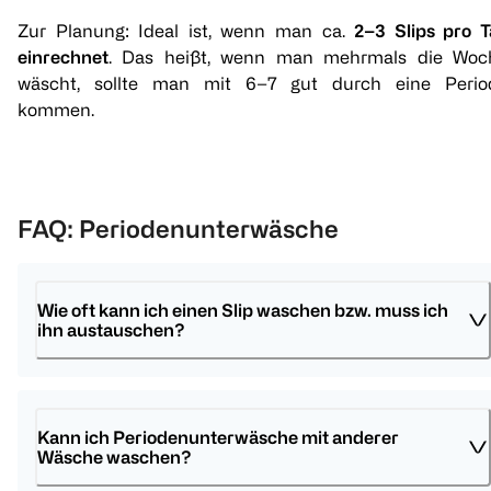
bi good
bi good
Zur Planung: Ideal ist, wenn man ca.
2–3 Slips pro T
Menstruationstasse
Menstruationstasse
Größe M M
Größe S S
einrechnet
. Das heißt, wenn man mehrmals die Woc
wäscht, sollte man mit 6–7 gut durch eine Perio
1 Stück
1 Stück
kommen.
(
4
)
(
4
)
€ 5,45
€ 5,45
FAQ: Periodenunterwäsche
1
1
Quantity: 1
Quantity: 1
Wie oft kann ich einen Slip waschen bzw. muss ich 
ihn austauschen?
Kann ich Periodenunterwäsche mit anderer 
Wäsche waschen?