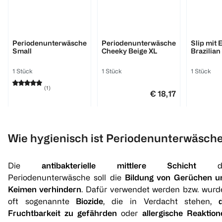
bi good
dais
dais
Periodenunterwäsche
Periodenunterwäsche
Slip mit 
Small
Cheeky Beige XL
Brazilian
Schwarz
1 Stück
1 Stück
1 Stück
(
1
)
€ 18,17
€ 12,72
1
1
Quantity: 1
Quantit
Wie hygienisch ist Periodenunterwäsch
1
Quantity: 1
Die
antibakterielle mittlere Schicht
de
Periodenunterwäsche soll die
Bildung von Gerüchen u
Keimen verhindern
. Dafür verwendet werden bzw. wurd
oft sogenannte
Biozide
, die in Verdacht stehen,
Fruchtbarkeit zu gefährden
oder
allergische Reaktion