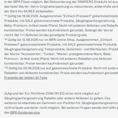
in der BIPA Filiale möglich. Bei Retournierung der PAMPERS Einkäufe ist au
das tiptoi Starter-Set in Originalverpackung zu retournieren, andernfalls wir
der Wert iHv 54.99 € einbehalten.
*⁴ Gültig bis 19.08.2026. Ausgenommen "Einfach Preiswert" gekennzeichnete
Produkte, mit SALE gekennzeichnete Produkte, Säuglingsanfangsnahrung,
Baby-Premium-Artikel sowie Pfand. Nicht mit anderen Aktionen und Rabatt
kombinierbar. Preise werden kaufmännisch gerundet. Solange der Vorrat
reicht. Bei 1+1 Aktionen ist das günstigste Produkt gratis.
*⁸ Gültig bis 12.08.2026 nur im BIPA Online Shop. Ausgenommen „Einfach
Preiswert“ gekennzeichnete Produkte, mit SALE gekennzeichnete Produkte,
Säuglingsanfangsnahrung, Fotoprodukte, Gutschein- und Wertkarten, Produ
der Marke “Accessories“, “Tonies“, “Mavie“, preisgebundene Ware, Baby
Premium- Artikel sowie Pfand. Nicht mit anderen Rabatten und Aktionen
kombinierbar. Preise werden kaufmännisch gerundet.
*¹⁰ Gültig bis 02.09.2026 nur auf gekennzeichnete Produkte. Nicht mit ander
Rabatten und Aktionen kombinierbar. Preise werden kaufmännisch gerundet
Preisliste der letzten 30 Tage
Aufgrund der EU-Richtlinie 2006/141/EG ist es nicht möglich auf
Säuglingsanfangsnahrung Rabatte oder andere Aktionen zu geben. Des
weiteren ist ebenfalls ein Sammeln von Punkten für Säuglingsanfangsnahru
nicht erlaubt und daher nicht möglich.
Bei weiteren Fragen wende dich bitte 
das
BIPA Kundenservice
.