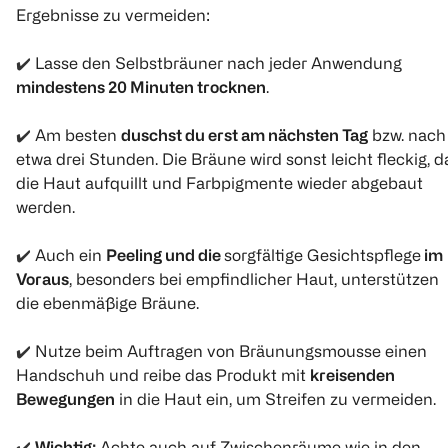
Ergebnisse zu vermeiden:
✔️
Lasse den Selbstbräuner nach jeder Anwendung
mindestens 20 Minuten trocknen
.
✔️
Am besten
duschst du erst am nächsten Tag
bzw. nach
etwa drei Stunden. Die Bräune wird sonst leicht fleckig, d
die Haut aufquillt und Farbpigmente wieder abgebaut
werden.
✔️
Auch ein
Peeling und die
sorgfältige Gesichtspflege
im
Voraus
, besonders bei empfindlicher Haut, unterstützen
die ebenmäßige Bräune.
✔️
Nutze beim Auftragen von Bräunungsmousse einen
Handschuh und reibe das Produkt mit
kreisenden
Bewegungen
in die Haut ein, um Streifen zu vermeiden.
✔️
Wichtig:
Achte auch auf Zwischenräume wie in den