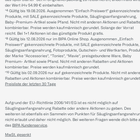
der Wert iHv 54.99 € einbehalten.
*⁴ Gültig bis 19.08.2026. Ausgenommen "Einfach Preiswert" gekennzeichnete
Produkte, mit SALE gekennzeichnete Produkte, Säuglingsanfangsnahrung,
Baby-Premium-Artikel sowie Pfand. Nicht mit anderen Aktionen und Rabatt
kombinierbar. Preise werden kaufmännisch gerundet. Solange der Vorrat
reicht. Bei 1+1 Aktionen ist das günstigste Produkt gratis.
*⁸ Gültig bis 12.08.2026 nur im BIPA Online Shop. Ausgenommen „Einfach
Preiswert“ gekennzeichnete Produkte, mit SALE gekennzeichnete Produkte,
Säuglingsanfangsnahrung, Fotoprodukte, Gutschein- und Wertkarten, Produ
der Marke “Accessories“, “Tonies“, “Mavie“, preisgebundene Ware, Baby
Premium- Artikel sowie Pfand. Nicht mit anderen Rabatten und Aktionen
kombinierbar. Preise werden kaufmännisch gerundet.
*¹⁰ Gültig bis 02.09.2026 nur auf gekennzeichnete Produkte. Nicht mit ander
Rabatten und Aktionen kombinierbar. Preise werden kaufmännisch gerundet
Preisliste der letzten 30 Tage
Aufgrund der EU-Richtlinie 2006/141/EG ist es nicht möglich auf
Säuglingsanfangsnahrung Rabatte oder andere Aktionen zu geben. Des
weiteren ist ebenfalls ein Sammeln von Punkten für Säuglingsanfangsnahru
nicht erlaubt und daher nicht möglich.
Bei weiteren Fragen wende dich bitte 
das
BIPA Kundenservice
.
MwSt. gesenkt