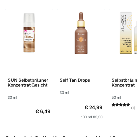
BI CARE
M. Asam
St. Moriz
SUN Selbstbräuner
Self Tan Drops
Selbstbräun
Konzentrat Gesicht
Konzentrat
30 ml
30 ml
50 ml
€ 24,99
(
1
)
€ 6,49
100 ml 83,30
100 ml 21,63
1
1
Quantity: 1
1
Quantity: 1