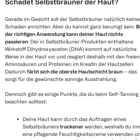
Schadet Selbstbräuner der Haut?
1
Quantity: 
Gerade im Gesicht soll der Selbstbräuner natürlich keine
Schaden anrichten. Aber du kannst ganz beruhigt sein:
B
der richtigen Anwendung kann deiner Haut nichts
passieren
. Der in Selbstbräuner-Produkten enthaltene
Wirkstoff Dihydroxyaceton (DHA) kommt auf natürliche
Weise in der Haut vor und reagiert deshalb mit den freien
Aminosäuren und Proteinen im Kreatin der Hautzellen.
St. Moriz
St. Moriz
essence
Dadurch
färbt sich die
oberste Hautschicht braun
– das
Premium
Professional
DROP OF su
Handschuh-Set für
Selbstbräuner
BRONZING
sorgt für die gewünschte sonnige Ausstrahlung.
Gesicht und Körper
Gesichtsspray
1 Stück
150 ml
25 ml
Dennoch gibt es einige Punkte, die du beim Self-Tanning
€ 6,99
beachten solltest:
(
35
€ 8,99
€ 5,59
100 ml 5,99
Deine Haut kann durch das Auftragen eines
Selbstbräuners
trockener
werden, weshalb du im
1
1
Quantity: 1
Quantity: 1
eine pflegende Feuchtigkeitscreme verwenden un
1