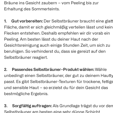
Bräune ins Gesicht zaubern – vom Peeling bis zur
Erhaltung des Sommerteints.
1. Gut vorbereiten:
Der Selbstbräuner braucht eine glat
Fläche, damit er sich gleichmäßig verteilen lässt und kei
Flecken entstehen. Deshalb empfehlen wir dir vorab ein
Peeling. Am besten lässt du deiner Haut nach der
St. Moriz
Advanced
Gesichtsreinigung auch einige Stunden Zeit, um sich zu
Transparenter
beruhigen. So verhinderst du, dass sie gereizt auf den
Selbstbräuner
Mousse Express
Selbstbräuner reagiert.
200 ml
€ 13,99
2. Passendes Selbstbräuner-Produkt wählen:
Wähle
€ 11,19
unbedingt einen Selbstbräuner, der gut zu deinem Hautt
passt. Es gibt Selbstbräuner-Texturen für trockene, fettig
100 ml 5,60
und sensible Haut – so erzielst du für dein Gesicht das
1
Quantity: 1
bestmögliche Ergebnis.
3. Sorgfältig auftragen:
Als Grundlage trägst du vor de
Selbstbräuner am besten eine sehr dünne Schicht