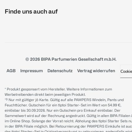
Finde uns auch auf
© 2026 BIPA Parfumerien Gesellschaft m.b.H.
AGB
Impressum
Datenschutz
Vertrag widerrufen
Cooki
* Produkt gesponsert vom Hersteller. Weitere Informationen zum
Werbetreibenden direkt beim jeweiligen Produkt.
*³ Nur mit gültiger jö Karte. Gültig auf alle PAMPERS Windeln, Pants und
Feuchttücher. Gutschein für ein tiptoi Starter-Set im Wert von 54.99 €,
einlösbar bis 30.09.2026. Nur ein Gutschein pro Einkauf einlösbar. Der
Sammelwert wird auf der Rechnung angedruckt. Gültig in allen BIPA Filialen
im Online Shop. Solange der Vorrat reicht. Abholung des tiptoi Starter Sets n
in der BIPA Filiale möglich. Bei Retournierung der PAMPERS Einkäufe ist au
das tiptoi Starter-Set in Originalverpackung zu retournieren, andernfalls wir