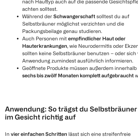
Quantity: 
nach Hauttyp auch auf die passende Gesichtspfl
achten solltest.
Während der
Schwangerschaft
solltest du auf
Selbstbräuner möglichst verzichten und die
Packungsbeilage genau studieren.
Auch Personen mit
empfindlicher Haut oder
Hauterkrankungen
, wie Neurodermitis oder Ekze
sollten keine Selbstbräuner benutzen – oder sich 
Tanologist
Bali Bronze by Hank Ge
St. Moriz
Anwendung zumindest ausführlich informieren.
Self Tan Drops Dark
Bronzing Drops
Professiona
Geöffnete Produkte müssen außerdem innerhalb
Gesicht und Körper
Selbstbräun
Lotion Expr
sechs bis zwölf Monaten komplett aufgebraucht
w
30 ml
30 ml
200 ml
€ 9,99
€ 16,99
100 ml 33,30
100 ml 56,63
Anwendung: So trägst du Selbstbräuner
1
Click & Collect
im Gesicht richtig auf
1
1
Quantity: 1
Quantity: 
In
vier einfachen Schritten
lässt sich eine streifenfreie