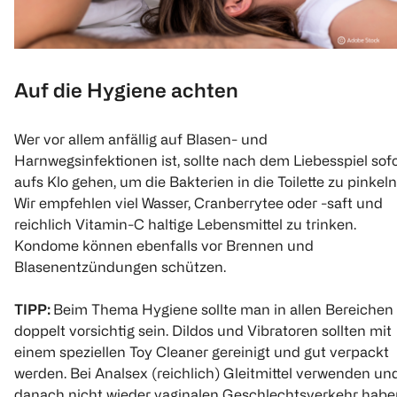
Auf die Hygiene achten
Wer vor allem anfällig auf Blasen- und
Harnwegsinfektionen ist, sollte nach dem Liebesspiel sofo
aufs Klo gehen, um die Bakterien in die Toilette zu pinkeln
Wir empfehlen viel Wasser, Cranberrytee oder -saft und
reichlich Vitamin-C haltige Lebensmittel zu trinken.
Kondome können ebenfalls vor Brennen und
Blasenentzündungen schützen.
TIPP:
Beim Thema Hygiene sollte man in allen Bereichen
doppelt vorsichtig sein. Dildos und Vibratoren sollten mit
einem speziellen Toy Cleaner gereinigt und gut verpackt
werden. Bei Analsex (reichlich) Gleitmittel verwenden un
danach nicht wieder vaginalen Geschlechtsverkehr habe