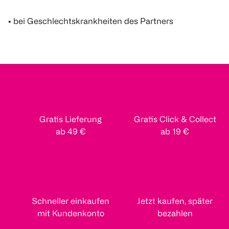
• bei Geschlechtskrankheiten des Partners
Gratis Lieferung
Gratis Click & Collect
ab 49 €
ab 19 €
Schneller einkaufen
Jetzt kaufen, später
mit Kundenkonto
bezahlen