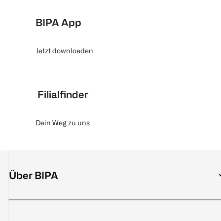
BIPA App
Jetzt downloaden
Filialfinder
Dein Weg zu uns
Über BIPA