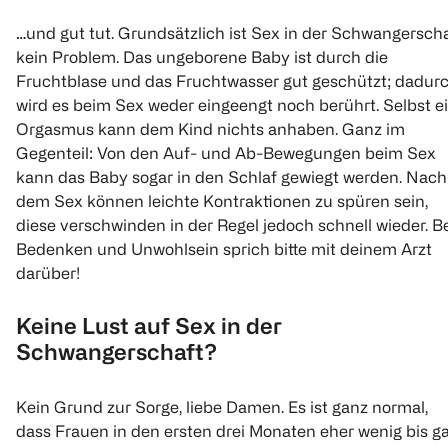
…und gut tut. Grundsätzlich ist Sex in der Schwangersch
kein Problem. Das ungeborene Baby ist durch die
Fruchtblase und das Fruchtwasser gut geschützt; dadur
wird es beim Sex weder eingeengt noch berührt. Selbst e
Orgasmus kann dem Kind nichts anhaben. Ganz im
Gegenteil: Von den Auf- und Ab-Bewegungen beim Sex
kann das Baby sogar in den Schlaf gewiegt werden. Nach
dem Sex können leichte Kontraktionen zu spüren sein,
diese verschwinden in der Regel jedoch schnell wieder. B
Bedenken und Unwohlsein sprich bitte mit deinem Arzt
darüber!
Keine Lust auf Sex in der
Schwangerschaft?
Kein Grund zur Sorge, liebe Damen. Es ist ganz normal,
dass Frauen in den ersten drei Monaten eher wenig bis g