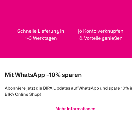
Schnelle Lieferung in
jö Konto verknüpfen
1-3 Werktagen
& Vorteile genießen
Mit WhatsApp -10% sparen
Abonniere jetzt die BIPA Updates auf WhatsApp und spare 10% 
BIPA Online Shop!
Mehr Informationen