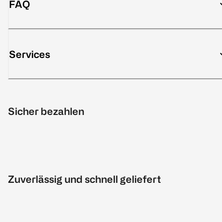
FAQ
Services
Sicher bezahlen
Zuverlässig und schnell geliefert