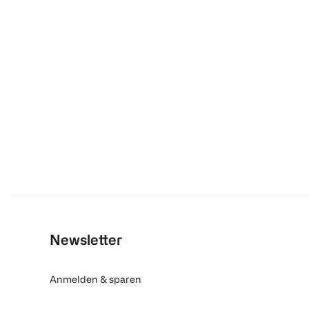
Newsletter
Anmelden & sparen