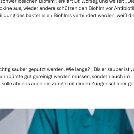
hwer löslichen Biofilm“, erklärt Dr. Worseg und weiter: „Di
ine aus, wieder andere schützen den Biofilm vor Antibioti
ildung des bakteriellen Biofilms verhindert werden, weiß di
tig sauber geputzt werden. Wie lange? „Bis er sauber ist“, 
Zahnbürste gut gereinigt werden müssen, sondern auch im
 solle abends auch die Zunge mit einem Zungenschaber ger