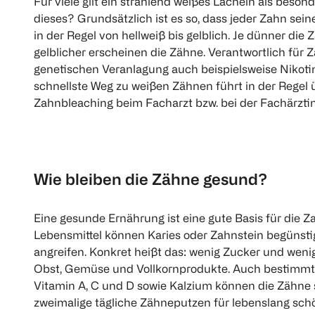
Für viele gilt ein strahlend weißes Lächeln als beso
dieses? Grundsätzlich ist es so, dass jeder Zahn sein
in der Regel von hellweiß bis gelblich. Je dünner di
gelblicher erscheinen die Zähne. Verantwortlich für
genetischen Veranlagung auch beispielsweise Nikotin
schnellste Weg zu weißen Zähnen führt in der Regel ü
Zahnbleaching beim Facharzt bzw. bei der Fachärztin
Wie bleiben die Zähne gesund?
Eine gesunde Ernährung ist eine gute Basis für die 
Lebensmittel können Karies oder Zahnstein begünst
angreifen. Konkret heißt das: wenig Zucker und wenig
Obst, Gemüse und Vollkornprodukte. Auch bestimmte
Vitamin A, C und D sowie Kalzium können die Zähne s
zweimalige tägliche Zähneputzen für lebenslang sch