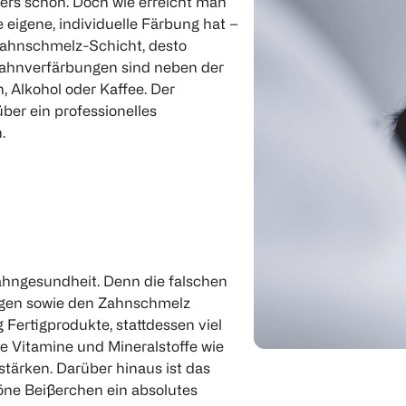
nders schön. Doch wie erreicht man
e eigene, individuelle Färbung hat –
e Zahnschmelz-Schicht, desto
 Zahnverfärbungen sind neben der
, Alkohol oder Kaffee. Der
ber ein professionelles
.
Zahngesundheit. Denn die falschen
igen sowie den Zahnschmelz
 Fertigprodukte, stattdessen viel
 Vitamine und Mineralstoffe wie
tärken. Darüber hinaus ist das
öne Beißerchen ein absolutes