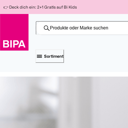
Weiter
Für
Für
Für
👉 Deck dich ein: 2+1 Gratis auf Bi Kids
zum
300 Ös
500 Ös
150 Ös
Inhalt
-20%
-10%
-15%
Sortiment