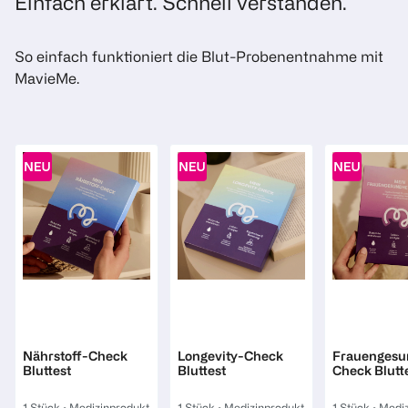
Einfach erklärt. Schnell verstanden.
So einfach funktioniert die Blut-Probenentnahme mit
MavieMe.
Mavie
Mavie
Mavie
Nährstoff-Check
Longevity-Check
Frauengesu
Bluttest
Bluttest
Check Blutt
1 Stück
•
Medizinprodukt
1 Stück
•
Medizinprodukt
1 Stück
•
Mediz