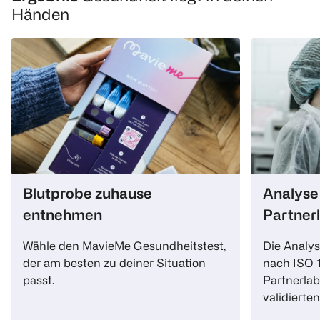
Händen
Blutprobe zuhause
Analyse 
entnehmen
Partner
Wähle den MavieMe Gesundheitstest,
Die Analys
der am besten zu deiner Situation
nach ISO 1
passt.
Partnerla
validierte