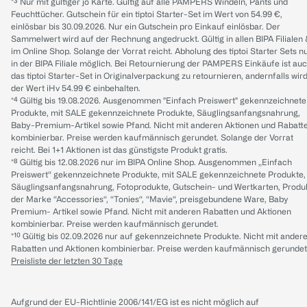
*³ Nur mit gültiger jö Karte. Gültig auf alle PAMPERS Windeln, Pants und
Feuchttücher. Gutschein für ein tiptoi Starter-Set im Wert von 54.99 €,
einlösbar bis 30.09.2026. Nur ein Gutschein pro Einkauf einlösbar. Der
Sammelwert wird auf der Rechnung angedruckt. Gültig in allen BIPA Filialen
im Online Shop. Solange der Vorrat reicht. Abholung des tiptoi Starter Sets n
in der BIPA Filiale möglich. Bei Retournierung der PAMPERS Einkäufe ist au
das tiptoi Starter-Set in Originalverpackung zu retournieren, andernfalls wir
der Wert iHv 54.99 € einbehalten.
*⁴ Gültig bis 19.08.2026. Ausgenommen "Einfach Preiswert" gekennzeichnete
Produkte, mit SALE gekennzeichnete Produkte, Säuglingsanfangsnahrung,
Baby-Premium-Artikel sowie Pfand. Nicht mit anderen Aktionen und Rabatt
kombinierbar. Preise werden kaufmännisch gerundet. Solange der Vorrat
reicht. Bei 1+1 Aktionen ist das günstigste Produkt gratis.
*⁸ Gültig bis 12.08.2026 nur im BIPA Online Shop. Ausgenommen „Einfach
Preiswert“ gekennzeichnete Produkte, mit SALE gekennzeichnete Produkte,
Säuglingsanfangsnahrung, Fotoprodukte, Gutschein- und Wertkarten, Produ
der Marke “Accessories“, “Tonies“, “Mavie“, preisgebundene Ware, Baby
Premium- Artikel sowie Pfand. Nicht mit anderen Rabatten und Aktionen
kombinierbar. Preise werden kaufmännisch gerundet.
*¹⁰ Gültig bis 02.09.2026 nur auf gekennzeichnete Produkte. Nicht mit ander
Rabatten und Aktionen kombinierbar. Preise werden kaufmännisch gerundet
Preisliste der letzten 30 Tage
Aufgrund der EU-Richtlinie 2006/141/EG ist es nicht möglich auf