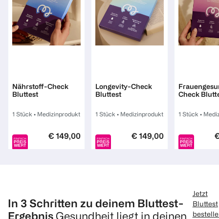
Mavie
Mavie
Mavie
Nährstoff-Check
Longevity-Check
Frauengesu
Bluttest
Bluttest
Check Blutt
1 Stück
•
Medizinprodukt
1 Stück
•
Medizinprodukt
1 Stück
•
Mediz
€ 149,00
€ 149,00
€
1
1
1
Quantity: 1
Quantity: 1
Quantity: 
Jetzt
In 3 Schritten zu deinem Bluttest-
Bluttest
Ergebnis
Gesundheit liegt in deinen
bestell