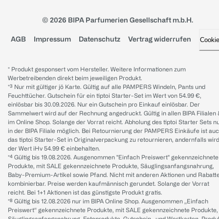
© 2026 BIPA Parfumerien Gesellschaft m.b.H.
AGB
Impressum
Datenschutz
Vertrag widerrufen
Cooki
* Produkt gesponsert vom Hersteller. Weitere Informationen zum
Werbetreibenden direkt beim jeweiligen Produkt.
*³ Nur mit gültiger jö Karte. Gültig auf alle PAMPERS Windeln, Pants und
Feuchttücher. Gutschein für ein tiptoi Starter-Set im Wert von 54.99 €,
einlösbar bis 30.09.2026. Nur ein Gutschein pro Einkauf einlösbar. Der
Sammelwert wird auf der Rechnung angedruckt. Gültig in allen BIPA Filialen
im Online Shop. Solange der Vorrat reicht. Abholung des tiptoi Starter Sets n
in der BIPA Filiale möglich. Bei Retournierung der PAMPERS Einkäufe ist au
das tiptoi Starter-Set in Originalverpackung zu retournieren, andernfalls wir
der Wert iHv 54.99 € einbehalten.
*⁴ Gültig bis 19.08.2026. Ausgenommen "Einfach Preiswert" gekennzeichnete
Produkte, mit SALE gekennzeichnete Produkte, Säuglingsanfangsnahrung,
Baby-Premium-Artikel sowie Pfand. Nicht mit anderen Aktionen und Rabatt
kombinierbar. Preise werden kaufmännisch gerundet. Solange der Vorrat
reicht. Bei 1+1 Aktionen ist das günstigste Produkt gratis.
*⁸ Gültig bis 12.08.2026 nur im BIPA Online Shop. Ausgenommen „Einfach
Preiswert“ gekennzeichnete Produkte, mit SALE gekennzeichnete Produkte,
Säuglingsanfangsnahrung, Fotoprodukte, Gutschein- und Wertkarten, Produ