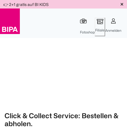
Weiter
👉 2+1 gratis auf BI KIDS
Für
Für
Für
zum
300 Ös
500 Ös
150 Ös
Inhalt
-20%
-10%
-15%
Filiale
Anmelden
Fotoshop
Click & Collect Service: Bestellen &
abholen.