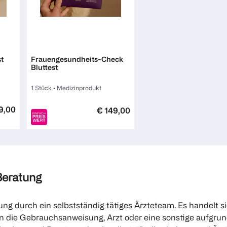
Mavie
t
Frauengesundheits-Check
Bluttest
1 Stück
•
Medizinprodukt
9,00
€ 149,00
1
Quantity: 1
 Beratung
ung durch ein selbstständig tätiges Ärzteteam. Es handelt 
ie Gebrauchsanweisung, Arzt oder eine sonstige aufgrund