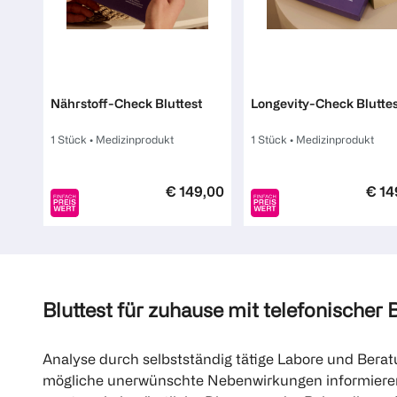
Mavie
Mavie
Nährstoff-Check Bluttest
Longevity-Check Bluttes
1 Stück
•
Medizinprodukt
1 Stück
•
Medizinprodukt
€ 149,00
€ 14
1
1
Quantity: 1
Quantity: 1
Bluttest für zuhause mit telefonischer
Analyse durch selbstständig tätige Labore und Berat
mögliche unerwünschte Nebenwirkungen informieren d