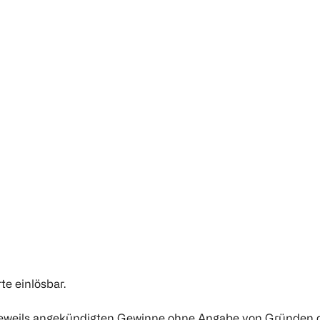
te einlösbar.
ie jeweils angekündigten Gewinne ohne Angabe von Gründen