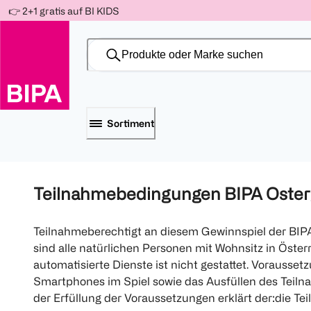
Weiter
👉 2+1 gratis auf BI KIDS
Für
Für
Für
zum
300 Ös
500 Ös
150 Ös
Inhalt
-20%
-10%
-15%
Sortiment
Teilnahmebedingungen BIPA Oster
Teilnahmeberechtigt an diesem Gewinnspiel der BIPA
sind alle natürlichen Personen mit Wohnsitz in Öster
automatisierte Dienste ist nicht gestattet. Vorausse
Smartphones im Spiel sowie das Ausfüllen des Teil
der Erfüllung der Voraussetzungen erklärt der:die 