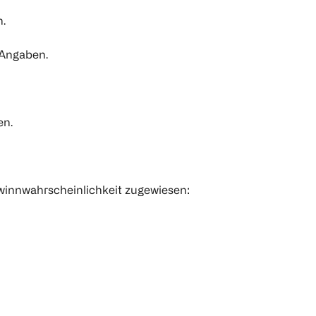
n.
n Angaben.
en.
ewinnwahrscheinlichkeit zugewiesen: