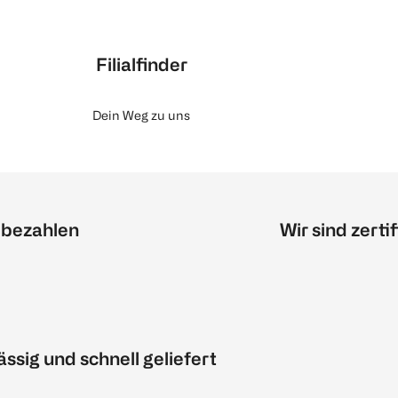
Filialfinder
Dein Weg zu uns
 bezahlen
Wir sind zertif
ässig und schnell geliefert