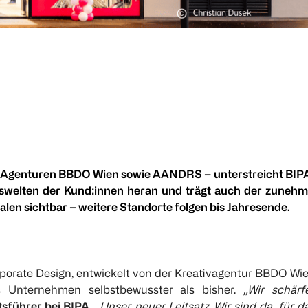
n Agenturen BBDO Wien sowie AANDRS – unterstreicht BIPA
ebenswelten der Kund:innen heran und trägt auch der zune
ialen sichtbar – weitere Standorte folgen bis Jahresende.
orporate Design, entwickelt von der Kreativagentur BBDO Wi
 Unternehmen selbstbewusster als bisher.
„Wir schärf
sführer bei BIPA
.
„Unser neuer Leitsatz ‚Wir sind da, für d