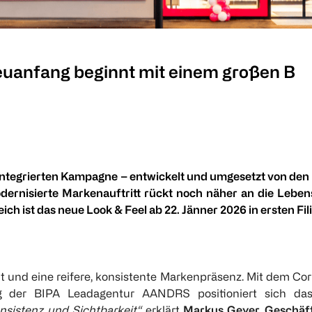
euanfang beginnt mit einem großen B
integrierten Kampagne – entwickelt und umgesetzt von de
r modernisierte Markenauftritt rückt noch näher an die L
ch ist das neue Look & Feel ab 22. Jänner 2026 in ersten Fil
eit und eine reifere, konsistente Markenpräsenz. Mit dem C
g der BIPA Leadagentur AANDRS positioniert sich das
nsistenz und Sichtbarkeit“,
erklärt
Markus Geyer, Geschäft