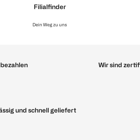
Filialfinder
Dein Weg zu uns
 bezahlen
Wir sind zertif
ässig und schnell geliefert