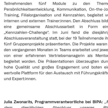
Teilnehmenden fünf Module zu den Them
Persönlichkeitsentwicklung, Kommunikation, On-the-Jo
Training, Filialorganisation und Kennzahlen, begleitet 
internen und externen Trainer:innen. Den Abschluss bil
eine gemeinsame Abschlussarbeit in Form ein
„Kennzahlen-Challenge“. Im Juni fand die diesjähri
Abschlussveranstaltung statt, bei der 19 Teilnehmende i
fünf Gruppenprojekte präsentierten. Die Projekte waren
den vergangenen Monaten in Teams erarbeitet und jewei
von einer erfahrenen Vertriebsmanagerin als Mentor
begleitet worden. Die Präsentationen überzeugten dur
hohe Qualität und großes Engagement und boten ei
wertvolle Plattform für den Austausch mit Führungskräf
und Expert:innen.
Julia Zwonarits, Programmverantwortliche bei BIPA:
„
dem diesjährigen Abschluss unseres BI