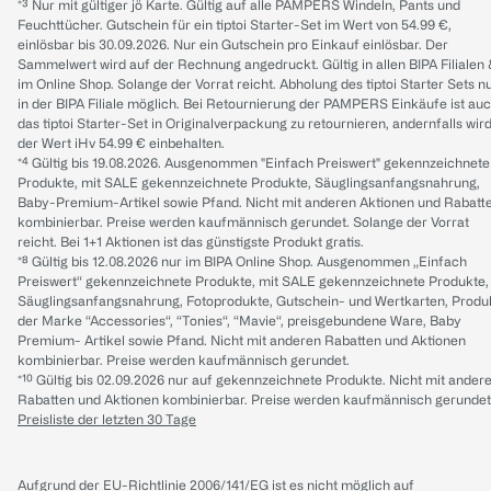
*³ Nur mit gültiger jö Karte. Gültig auf alle PAMPERS Windeln, Pants und
Feuchttücher. Gutschein für ein tiptoi Starter-Set im Wert von 54.99 €,
einlösbar bis 30.09.2026. Nur ein Gutschein pro Einkauf einlösbar. Der
Sammelwert wird auf der Rechnung angedruckt. Gültig in allen BIPA Filialen
im Online Shop. Solange der Vorrat reicht. Abholung des tiptoi Starter Sets n
in der BIPA Filiale möglich. Bei Retournierung der PAMPERS Einkäufe ist au
das tiptoi Starter-Set in Originalverpackung zu retournieren, andernfalls wir
der Wert iHv 54.99 € einbehalten.
*⁴ Gültig bis 19.08.2026. Ausgenommen "Einfach Preiswert" gekennzeichnete
Produkte, mit SALE gekennzeichnete Produkte, Säuglingsanfangsnahrung,
Baby-Premium-Artikel sowie Pfand. Nicht mit anderen Aktionen und Rabatt
kombinierbar. Preise werden kaufmännisch gerundet. Solange der Vorrat
reicht. Bei 1+1 Aktionen ist das günstigste Produkt gratis.
*⁸ Gültig bis 12.08.2026 nur im BIPA Online Shop. Ausgenommen „Einfach
Preiswert“ gekennzeichnete Produkte, mit SALE gekennzeichnete Produkte,
Säuglingsanfangsnahrung, Fotoprodukte, Gutschein- und Wertkarten, Produ
der Marke “Accessories“, “Tonies“, “Mavie“, preisgebundene Ware, Baby
Premium- Artikel sowie Pfand. Nicht mit anderen Rabatten und Aktionen
kombinierbar. Preise werden kaufmännisch gerundet.
*¹⁰ Gültig bis 02.09.2026 nur auf gekennzeichnete Produkte. Nicht mit ander
Rabatten und Aktionen kombinierbar. Preise werden kaufmännisch gerundet
Preisliste der letzten 30 Tage
Aufgrund der EU-Richtlinie 2006/141/EG ist es nicht möglich auf