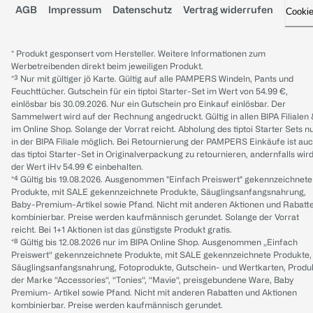
AGB
Impressum
Datenschutz
Vertrag widerrufen
Cooki
* Produkt gesponsert vom Hersteller. Weitere Informationen zum
Werbetreibenden direkt beim jeweiligen Produkt.
*³ Nur mit gültiger jö Karte. Gültig auf alle PAMPERS Windeln, Pants und
Feuchttücher. Gutschein für ein tiptoi Starter-Set im Wert von 54.99 €,
einlösbar bis 30.09.2026. Nur ein Gutschein pro Einkauf einlösbar. Der
Sammelwert wird auf der Rechnung angedruckt. Gültig in allen BIPA Filialen
im Online Shop. Solange der Vorrat reicht. Abholung des tiptoi Starter Sets n
in der BIPA Filiale möglich. Bei Retournierung der PAMPERS Einkäufe ist au
das tiptoi Starter-Set in Originalverpackung zu retournieren, andernfalls wir
der Wert iHv 54.99 € einbehalten.
*⁴ Gültig bis 19.08.2026. Ausgenommen "Einfach Preiswert" gekennzeichnete
Produkte, mit SALE gekennzeichnete Produkte, Säuglingsanfangsnahrung,
Baby-Premium-Artikel sowie Pfand. Nicht mit anderen Aktionen und Rabatt
kombinierbar. Preise werden kaufmännisch gerundet. Solange der Vorrat
reicht. Bei 1+1 Aktionen ist das günstigste Produkt gratis.
*⁸ Gültig bis 12.08.2026 nur im BIPA Online Shop. Ausgenommen „Einfach
Preiswert“ gekennzeichnete Produkte, mit SALE gekennzeichnete Produkte,
Säuglingsanfangsnahrung, Fotoprodukte, Gutschein- und Wertkarten, Produ
der Marke “Accessories“, “Tonies“, “Mavie“, preisgebundene Ware, Baby
Premium- Artikel sowie Pfand. Nicht mit anderen Rabatten und Aktionen
kombinierbar. Preise werden kaufmännisch gerundet.