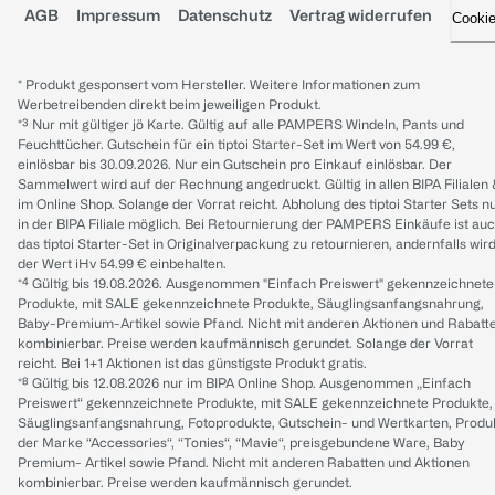
AGB
Impressum
Datenschutz
Vertrag widerrufen
Cooki
* Produkt gesponsert vom Hersteller. Weitere Informationen zum
Werbetreibenden direkt beim jeweiligen Produkt.
*³ Nur mit gültiger jö Karte. Gültig auf alle PAMPERS Windeln, Pants und
Feuchttücher. Gutschein für ein tiptoi Starter-Set im Wert von 54.99 €,
einlösbar bis 30.09.2026. Nur ein Gutschein pro Einkauf einlösbar. Der
Sammelwert wird auf der Rechnung angedruckt. Gültig in allen BIPA Filialen
im Online Shop. Solange der Vorrat reicht. Abholung des tiptoi Starter Sets n
in der BIPA Filiale möglich. Bei Retournierung der PAMPERS Einkäufe ist au
das tiptoi Starter-Set in Originalverpackung zu retournieren, andernfalls wir
der Wert iHv 54.99 € einbehalten.
*⁴ Gültig bis 19.08.2026. Ausgenommen "Einfach Preiswert" gekennzeichnete
Produkte, mit SALE gekennzeichnete Produkte, Säuglingsanfangsnahrung,
Baby-Premium-Artikel sowie Pfand. Nicht mit anderen Aktionen und Rabatt
kombinierbar. Preise werden kaufmännisch gerundet. Solange der Vorrat
reicht. Bei 1+1 Aktionen ist das günstigste Produkt gratis.
*⁸ Gültig bis 12.08.2026 nur im BIPA Online Shop. Ausgenommen „Einfach
Preiswert“ gekennzeichnete Produkte, mit SALE gekennzeichnete Produkte,
Säuglingsanfangsnahrung, Fotoprodukte, Gutschein- und Wertkarten, Produ
der Marke “Accessories“, “Tonies“, “Mavie“, preisgebundene Ware, Baby
Premium- Artikel sowie Pfand. Nicht mit anderen Rabatten und Aktionen
kombinierbar. Preise werden kaufmännisch gerundet.