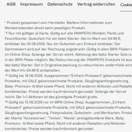
AGB
Impressum
Datenschutz
Vertrag widerrufen
Cooki
* Produkt gesponsert vom Hersteller. Weitere Informationen zum
Werbetreibenden direkt beim jeweiligen Produkt.
*³ Nur mit gültiger jö Karte. Gültig auf alle PAMPERS Windeln, Pants und
Feuchttücher. Gutschein für ein tiptoi Starter-Set im Wert von 54.99 €,
einlösbar bis 30.09.2026. Nur ein Gutschein pro Einkauf einlösbar. Der
Sammelwert wird auf der Rechnung angedruckt. Gültig in allen BIPA Filialen
im Online Shop. Solange der Vorrat reicht. Abholung des tiptoi Starter Sets n
in der BIPA Filiale möglich. Bei Retournierung der PAMPERS Einkäufe ist au
das tiptoi Starter-Set in Originalverpackung zu retournieren, andernfalls wir
der Wert iHv 54.99 € einbehalten.
*⁴ Gültig bis 19.08.2026. Ausgenommen "Einfach Preiswert" gekennzeichnete
Produkte, mit SALE gekennzeichnete Produkte, Säuglingsanfangsnahrung,
Baby-Premium-Artikel sowie Pfand. Nicht mit anderen Aktionen und Rabatt
kombinierbar. Preise werden kaufmännisch gerundet. Solange der Vorrat
reicht. Bei 1+1 Aktionen ist das günstigste Produkt gratis.
*⁸ Gültig bis 12.08.2026 nur im BIPA Online Shop. Ausgenommen „Einfach
Preiswert“ gekennzeichnete Produkte, mit SALE gekennzeichnete Produkte,
Säuglingsanfangsnahrung, Fotoprodukte, Gutschein- und Wertkarten, Produ
der Marke “Accessories“, “Tonies“, “Mavie“, preisgebundene Ware, Baby
Premium- Artikel sowie Pfand. Nicht mit anderen Rabatten und Aktionen
kombinierbar. Preise werden kaufmännisch gerundet.