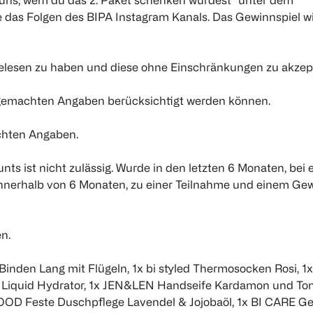
 uns, wem du das 2. Paket schenken würdest“ unter dem
e das Folgen des BIPA Instagram Kanals. Das Gewinnspiel w
gelesen zu haben und diese ohne Einschränkungen zu akzept
r gemachten Angaben berücksichtigt werden können.
achten Angaben.
s ist nicht zulässig. Wurde in den letzten 6 Monaten, bei
 innerhalb von 6 Monaten, zu einer Teilnahme und einem Ge
n.
inden Lang mit Flügeln, 1x bi styled Thermosocken Rosi, 1x
 Liquid Hydrator, 1x JEN&LEN Handseife Kardamon und Ton
GOOD Feste Duschpflege Lavendel & Jojobaöl, 1x BI CARE Ge