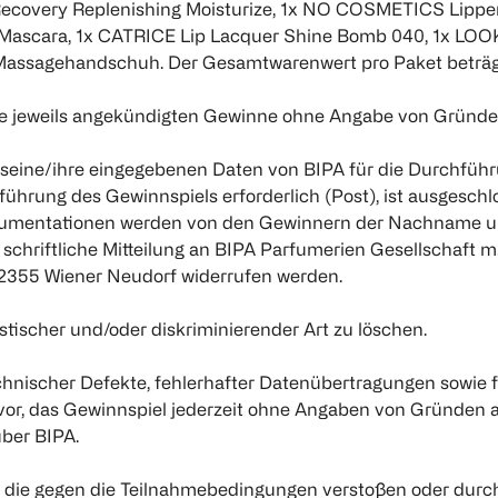
ecovery Replenishing Moisturize, 1x NO COSMETICS Lippen 
ascara, 1x CATRICE Lip Lacquer Shine Bomb 040, 1x LOOK 
Massagehandschuh. Der Gesamtwarenwert pro Paket beträgt 
ie jeweils angekündigten Gewinne ohne Angabe von Gründen
eine/ihre eingegebenen Daten von BIPA für die Durchführu
führung des Gewinnspiels erforderlich (Post), ist ausgesc
umentationen werden von den Gewinnern der Nachname und 
chriftliche Mitteilung an BIPA Parfumerien Gesellschaft m.
, 2355 Wiener Neudorf widerrufen werden.
tischer und/oder diskriminierender Art zu löschen.
ischer Defekte, fehlerhafter Datenübertragungen sowie fü
 vor, das Gewinnspiel jederzeit ohne Angaben von Gründen
ber BIPA.
n, die gegen die Teilnahmebedingungen verstoßen oder durc