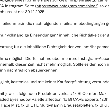
te Abgabe eines Kommentares zur Gewinnspielfrage „Erzähle
PA Instagram Seite (
https://www.instagram.com/bipa/
) sowi
hluss ist der 30.12.2025.
die Teilnehmer:in die nachfolgenden Teilnahmebedingungen 
ur vollständige Einsendungen/ inhaltliche Richtigkeit de
ortung für die inhaltliche Richtigkeit der von ihm/ihr gem
hme möglich. Die Teilnahme über mehrere Instagram-Account
nerhalb dieser Zeit nicht mehr möglich. Sollte es dennoch
inn nachträglich abzuerkennen.
lich, kostenlos und mit keiner Kaufverpflichtung verbunde
jeweils folgenden Produkten verlost: 1x BI Comfort Maxi B
ed Eyeshadow Palette affection, 1x BI CARE Experts 120h
ace Mist, 1x BI LIFE Multivitamin Brausetabletten, 1x BI 