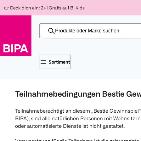
Weiter
Für
Für
Für
👉 Deck dich ein: 2+1 Gratis auf Bi Kids
zum
300 Ös
500 Ös
150 Ös
Inhalt
-20%
-10%
-15%
Sortiment
Teilnahmebedingungen Bestie Gew
Teilnahmeberechtigt an diesem „Bestie Gewinnspiel“ 
BIPA), sind alle natürlichen Personen mit Wohnsitz i
oder automatisierte Dienste ist nicht gestattet.