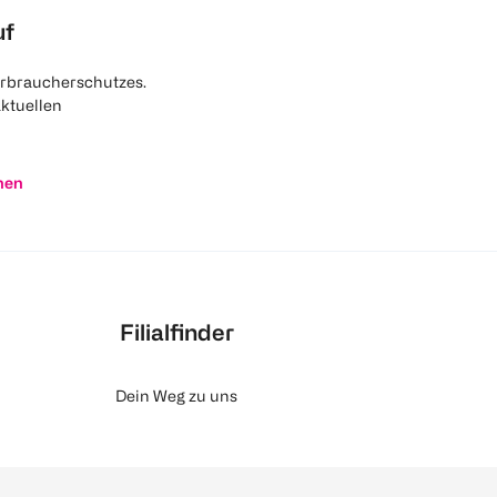
uf
rbraucherschutzes.
aktuellen
nen
Filialfinder
Dein Weg zu uns