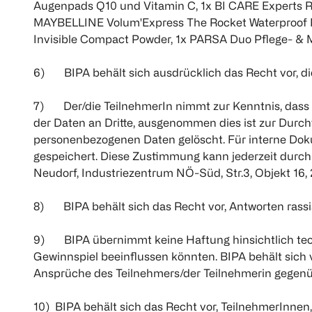
Augenpads Q10 und Vitamin C, 1x BI CARE Experts R
MAYBELLINE Volum'Express The Rocket Waterproof M
Invisible Compact Powder, 1x PARSA Duo Pflege- & 
6) BIPA behält sich ausdrücklich das Recht vor, d
7) Der/die TeilnehmerIn nimmt zur Kenntnis, dass s
der Daten an Dritte, ausgenommen dies ist zur Durch
personenbezogenen Daten gelöscht. Für interne Dok
gespeichert. Diese Zustimmung kann jederzeit durch s
Neudorf, Industriezentrum NÖ-Süd, Str.3, Objekt 16
8) BIPA behält sich das Recht vor, Antworten rassis
9) BIPA übernimmt keine Haftung hinsichtlich techn
Gewinnspiel beeinflussen könnten. BIPA behält sich
Ansprüche des Teilnehmers/der Teilnehmerin gegenü
10) BIPA behält sich das Recht vor, TeilnehmerInne