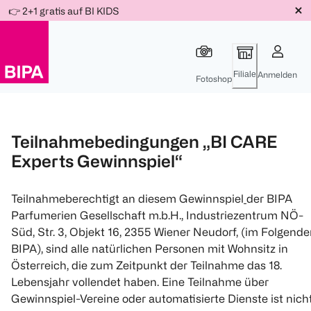
Weiter
👉 2+1 gratis auf BI KIDS
Für
Für
Für
zum
300 Ös
500 Ös
150 Ös
Inhalt
-20%
-10%
-15%
Filiale
Anmelden
Fotoshop
Teilnahmebedingungen „BI CARE
Experts Gewinnspiel“
Teilnahmeberechtigt an diesem Gewinnspiel
der BIPA
Parfumerien Gesellschaft m.b.H., Industriezentrum NÖ-
Süd, Str. 3, Objekt 16, 2355 Wiener Neudorf, (im Folgend
BIPA), sind alle natürlichen Personen mit Wohnsitz in
Österreich, die zum Zeitpunkt der Teilnahme das 18.
Lebensjahr vollendet haben. Eine Teilnahme über
Gewinnspiel-Vereine oder automatisierte Dienste ist nich