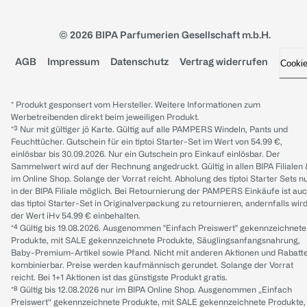
© 2026 BIPA Parfumerien Gesellschaft m.b.H.
AGB
Impressum
Datenschutz
Vertrag widerrufen
Cooki
* Produkt gesponsert vom Hersteller. Weitere Informationen zum
Werbetreibenden direkt beim jeweiligen Produkt.
*³ Nur mit gültiger jö Karte. Gültig auf alle PAMPERS Windeln, Pants und
Feuchttücher. Gutschein für ein tiptoi Starter-Set im Wert von 54.99 €,
einlösbar bis 30.09.2026. Nur ein Gutschein pro Einkauf einlösbar. Der
Sammelwert wird auf der Rechnung angedruckt. Gültig in allen BIPA Filialen
im Online Shop. Solange der Vorrat reicht. Abholung des tiptoi Starter Sets n
in der BIPA Filiale möglich. Bei Retournierung der PAMPERS Einkäufe ist au
das tiptoi Starter-Set in Originalverpackung zu retournieren, andernfalls wir
der Wert iHv 54.99 € einbehalten.
*⁴ Gültig bis 19.08.2026. Ausgenommen "Einfach Preiswert" gekennzeichnete
Produkte, mit SALE gekennzeichnete Produkte, Säuglingsanfangsnahrung,
Baby-Premium-Artikel sowie Pfand. Nicht mit anderen Aktionen und Rabatt
kombinierbar. Preise werden kaufmännisch gerundet. Solange der Vorrat
reicht. Bei 1+1 Aktionen ist das günstigste Produkt gratis.
*⁸ Gültig bis 12.08.2026 nur im BIPA Online Shop. Ausgenommen „Einfach
Preiswert“ gekennzeichnete Produkte, mit SALE gekennzeichnete Produkte,