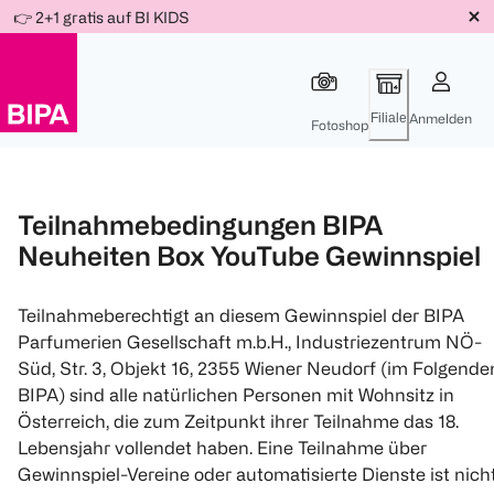
Weiter
👉 2+1 gratis auf BI KIDS
Für
Für
Für
zum
300 Ös
500 Ös
150 Ös
Inhalt
-20%
-10%
-15%
Filiale
Anmelden
Fotoshop
Teilnahmebedingungen BIPA
Neuheiten Box YouTube Gewinnspiel
Teilnahmeberechtigt an diesem Gewinnspiel der BIPA
Parfumerien Gesellschaft m.b.H., Industriezentrum NÖ-
Süd, Str. 3, Objekt 16, 2355 Wiener Neudorf (im Folgende
BIPA) sind alle natürlichen Personen mit Wohnsitz in
Österreich, die zum Zeitpunkt ihrer Teilnahme das 18.
Lebensjahr vollendet haben. Eine Teilnahme über
Gewinnspiel-Vereine oder automatisierte Dienste ist nich