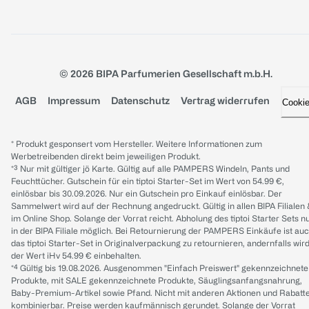
© 2026 BIPA Parfumerien Gesellschaft m.b.H.
AGB
Impressum
Datenschutz
Vertrag widerrufen
Cooki
* Produkt gesponsert vom Hersteller. Weitere Informationen zum
Werbetreibenden direkt beim jeweiligen Produkt.
*³ Nur mit gültiger jö Karte. Gültig auf alle PAMPERS Windeln, Pants und
Feuchttücher. Gutschein für ein tiptoi Starter-Set im Wert von 54.99 €,
einlösbar bis 30.09.2026. Nur ein Gutschein pro Einkauf einlösbar. Der
Sammelwert wird auf der Rechnung angedruckt. Gültig in allen BIPA Filialen
im Online Shop. Solange der Vorrat reicht. Abholung des tiptoi Starter Sets n
in der BIPA Filiale möglich. Bei Retournierung der PAMPERS Einkäufe ist au
das tiptoi Starter-Set in Originalverpackung zu retournieren, andernfalls wir
der Wert iHv 54.99 € einbehalten.
*⁴ Gültig bis 19.08.2026. Ausgenommen "Einfach Preiswert" gekennzeichnete
Produkte, mit SALE gekennzeichnete Produkte, Säuglingsanfangsnahrung,
Baby-Premium-Artikel sowie Pfand. Nicht mit anderen Aktionen und Rabatt
kombinierbar. Preise werden kaufmännisch gerundet. Solange der Vorrat