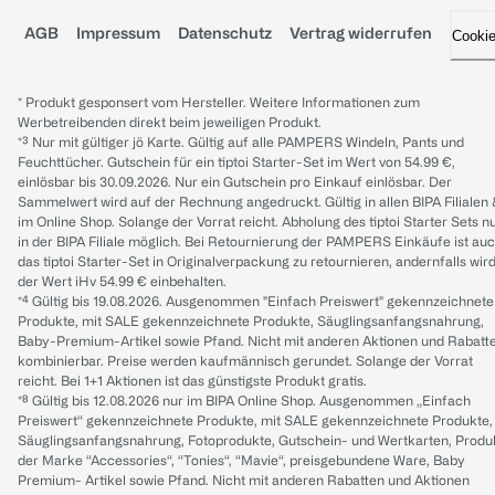
AGB
Impressum
Datenschutz
Vertrag widerrufen
Cooki
* Produkt gesponsert vom Hersteller. Weitere Informationen zum
Werbetreibenden direkt beim jeweiligen Produkt.
*³ Nur mit gültiger jö Karte. Gültig auf alle PAMPERS Windeln, Pants und
Feuchttücher. Gutschein für ein tiptoi Starter-Set im Wert von 54.99 €,
einlösbar bis 30.09.2026. Nur ein Gutschein pro Einkauf einlösbar. Der
Sammelwert wird auf der Rechnung angedruckt. Gültig in allen BIPA Filialen
im Online Shop. Solange der Vorrat reicht. Abholung des tiptoi Starter Sets n
in der BIPA Filiale möglich. Bei Retournierung der PAMPERS Einkäufe ist au
das tiptoi Starter-Set in Originalverpackung zu retournieren, andernfalls wir
der Wert iHv 54.99 € einbehalten.
*⁴ Gültig bis 19.08.2026. Ausgenommen "Einfach Preiswert" gekennzeichnete
Produkte, mit SALE gekennzeichnete Produkte, Säuglingsanfangsnahrung,
Baby-Premium-Artikel sowie Pfand. Nicht mit anderen Aktionen und Rabatt
kombinierbar. Preise werden kaufmännisch gerundet. Solange der Vorrat
reicht. Bei 1+1 Aktionen ist das günstigste Produkt gratis.
*⁸ Gültig bis 12.08.2026 nur im BIPA Online Shop. Ausgenommen „Einfach
Preiswert“ gekennzeichnete Produkte, mit SALE gekennzeichnete Produkte,
Säuglingsanfangsnahrung, Fotoprodukte, Gutschein- und Wertkarten, Produ
der Marke “Accessories“, “Tonies“, “Mavie“, preisgebundene Ware, Baby
Premium- Artikel sowie Pfand. Nicht mit anderen Rabatten und Aktionen