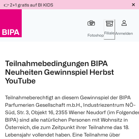
Weiter
👉 2+1 gratis auf BI KIDS
Für
Für
Für
zum
300 Ös
500 Ös
150 Ös
Inhalt
-20%
-10%
-15%
Filiale
Anmelden
Fotoshop
Teilnahmebedingungen BIPA
Neuheiten Gewinnspiel Herbst
YouTube
Teilnahmeberechtigt an diesem Gewinnspiel der BIPA
Parfumerien Gesellschaft m.b.H., Industriezentrum NÖ-
Süd, Str. 3, Objekt 16, 2355 Wiener Neudorf (im Folgende
BIPA) sind alle natürlichen Personen mit Wohnsitz in
Österreich, die zum Zeitpunkt ihrer Teilnahme das 18.
Lebensjahr vollendet haben. Eine Teilnahme über