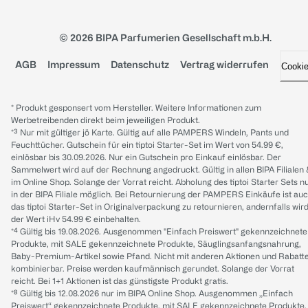
© 2026 BIPA Parfumerien Gesellschaft m.b.H.
AGB
Impressum
Datenschutz
Vertrag widerrufen
Cooki
* Produkt gesponsert vom Hersteller. Weitere Informationen zum
Werbetreibenden direkt beim jeweiligen Produkt.
*³ Nur mit gültiger jö Karte. Gültig auf alle PAMPERS Windeln, Pants und
Feuchttücher. Gutschein für ein tiptoi Starter-Set im Wert von 54.99 €,
einlösbar bis 30.09.2026. Nur ein Gutschein pro Einkauf einlösbar. Der
Sammelwert wird auf der Rechnung angedruckt. Gültig in allen BIPA Filialen
im Online Shop. Solange der Vorrat reicht. Abholung des tiptoi Starter Sets n
in der BIPA Filiale möglich. Bei Retournierung der PAMPERS Einkäufe ist au
das tiptoi Starter-Set in Originalverpackung zu retournieren, andernfalls wir
der Wert iHv 54.99 € einbehalten.
*⁴ Gültig bis 19.08.2026. Ausgenommen "Einfach Preiswert" gekennzeichnete
Produkte, mit SALE gekennzeichnete Produkte, Säuglingsanfangsnahrung,
Baby-Premium-Artikel sowie Pfand. Nicht mit anderen Aktionen und Rabatt
kombinierbar. Preise werden kaufmännisch gerundet. Solange der Vorrat
reicht. Bei 1+1 Aktionen ist das günstigste Produkt gratis.
*⁸ Gültig bis 12.08.2026 nur im BIPA Online Shop. Ausgenommen „Einfach
Preiswert“ gekennzeichnete Produkte, mit SALE gekennzeichnete Produkte,