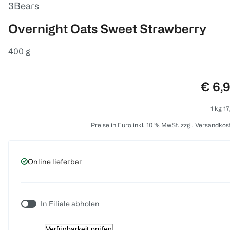
3Bears
Overnight Oats Sweet Strawberry
400 g
Preis
€ 6,
1 kg 17
Preise in Euro inkl. 10 % MwSt. zzgl. Versandkos
Online lieferbar
In Filiale abholen
Verfügbarkeit prüfen