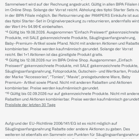
Sammelwert wird auf der Rechnung angedruckt. Gültig in allen BIPA Filialen
im Online Shop. Solange der Vorrat reicht. Abholung des tiptoi Starter Sets n
in der BIPA Filiale möglich. Bei Retournierung der PAMPERS Einkäufe ist au
das tiptoi Starter-Set in Originalverpackung zu retournieren, andernfalls wir
der Wert iHv 54.99 € einbehalten.
*⁴ Gültig bis 19.08.2026. Ausgenommen "Einfach Preiswert" gekennzeichnete
Produkte, mit SALE gekennzeichnete Produkte, Säuglingsanfangsnahrung,
Baby-Premium-Artikel sowie Pfand. Nicht mit anderen Aktionen und Rabatt
kombinierbar. Preise werden kaufmännisch gerundet. Solange der Vorrat
reicht. Bei 1+1 Aktionen ist das günstigste Produkt gratis.
*⁸ Gültig bis 12.08.2026 nur im BIPA Online Shop. Ausgenommen „Einfach
Preiswert“ gekennzeichnete Produkte, mit SALE gekennzeichnete Produkte,
Säuglingsanfangsnahrung, Fotoprodukte, Gutschein- und Wertkarten, Produ
der Marke “Accessories“, “Tonies“, “Mavie“, preisgebundene Ware, Baby
Premium- Artikel sowie Pfand. Nicht mit anderen Rabatten und Aktionen
kombinierbar. Preise werden kaufmännisch gerundet.
*¹⁰ Gültig bis 02.09.2026 nur auf gekennzeichnete Produkte. Nicht mit ander
Rabatten und Aktionen kombinierbar. Preise werden kaufmännisch gerundet
Preisliste der letzten 30 Tage
Aufgrund der EU-Richtlinie 2006/141/EG ist es nicht möglich auf
Säuglingsanfangsnahrung Rabatte oder andere Aktionen zu geben. Des
weiteren ist ebenfalls ein Sammeln von Punkten für Säuglingsanfangsnahru