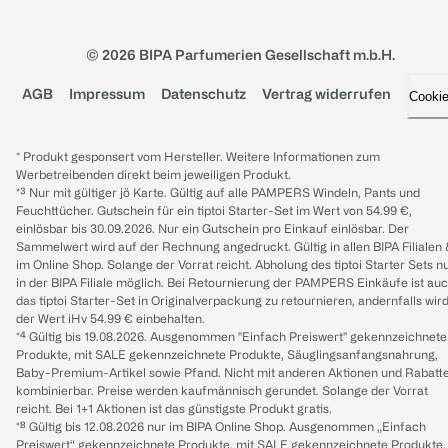
© 2026 BIPA Parfumerien Gesellschaft m.b.H.
AGB
Impressum
Datenschutz
Vertrag widerrufen
Cooki
* Produkt gesponsert vom Hersteller. Weitere Informationen zum
Werbetreibenden direkt beim jeweiligen Produkt.
*³ Nur mit gültiger jö Karte. Gültig auf alle PAMPERS Windeln, Pants und
Feuchttücher. Gutschein für ein tiptoi Starter-Set im Wert von 54.99 €,
einlösbar bis 30.09.2026. Nur ein Gutschein pro Einkauf einlösbar. Der
Sammelwert wird auf der Rechnung angedruckt. Gültig in allen BIPA Filialen
im Online Shop. Solange der Vorrat reicht. Abholung des tiptoi Starter Sets n
in der BIPA Filiale möglich. Bei Retournierung der PAMPERS Einkäufe ist au
das tiptoi Starter-Set in Originalverpackung zu retournieren, andernfalls wir
der Wert iHv 54.99 € einbehalten.
*⁴ Gültig bis 19.08.2026. Ausgenommen "Einfach Preiswert" gekennzeichnete
Produkte, mit SALE gekennzeichnete Produkte, Säuglingsanfangsnahrung,
Baby-Premium-Artikel sowie Pfand. Nicht mit anderen Aktionen und Rabatt
kombinierbar. Preise werden kaufmännisch gerundet. Solange der Vorrat
reicht. Bei 1+1 Aktionen ist das günstigste Produkt gratis.
*⁸ Gültig bis 12.08.2026 nur im BIPA Online Shop. Ausgenommen „Einfach
Preiswert“ gekennzeichnete Produkte, mit SALE gekennzeichnete Produkte,