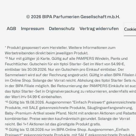
© 2026 BIPA Parfumerien Gesellschaft m.b.H.
AGB
Impressum
Datenschutz
Vertrag widerrufen
Cooki
* Produkt gesponsert vom Hersteller. Weitere Informationen zum
Werbetreibenden direkt beim jeweiligen Produkt.
*³ Nur mit gültiger jö Karte. Gültig auf alle PAMPERS Windeln, Pants und
Feuchttücher. Gutschein für ein tiptoi Starter-Set im Wert von 54.99 €,
einlösbar bis 30.09.2026. Nur ein Gutschein pro Einkauf einlösbar. Der
Sammelwert wird auf der Rechnung angedruckt. Gültig in allen BIPA Filialen
im Online Shop. Solange der Vorrat reicht. Abholung des tiptoi Starter Sets n
in der BIPA Filiale möglich. Bei Retournierung der PAMPERS Einkäufe ist au
das tiptoi Starter-Set in Originalverpackung zu retournieren, andernfalls wir
der Wert iHv 54.99 € einbehalten.
*⁴ Gültig bis 19.08.2026. Ausgenommen "Einfach Preiswert" gekennzeichnete
Produkte, mit SALE gekennzeichnete Produkte, Säuglingsanfangsnahrung,
Baby-Premium-Artikel sowie Pfand. Nicht mit anderen Aktionen und Rabatt
kombinierbar. Preise werden kaufmännisch gerundet. Solange der Vorrat
reicht. Bei 1+1 Aktionen ist das günstigste Produkt gratis.
*⁸ Gültig bis 12.08.2026 nur im BIPA Online Shop. Ausgenommen „Einfach
Preiswert“ gekennzeichnete Produkte, mit SALE gekennzeichnete Produkte,