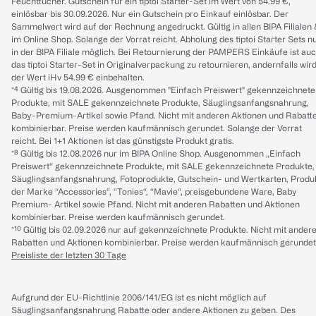
Feuchttücher. Gutschein für ein tiptoi Starter-Set im Wert von 54.99 €,
einlösbar bis 30.09.2026. Nur ein Gutschein pro Einkauf einlösbar. Der
Sammelwert wird auf der Rechnung angedruckt. Gültig in allen BIPA Filialen
im Online Shop. Solange der Vorrat reicht. Abholung des tiptoi Starter Sets n
in der BIPA Filiale möglich. Bei Retournierung der PAMPERS Einkäufe ist au
das tiptoi Starter-Set in Originalverpackung zu retournieren, andernfalls wir
der Wert iHv 54.99 € einbehalten.
*⁴ Gültig bis 19.08.2026. Ausgenommen "Einfach Preiswert" gekennzeichnete
Produkte, mit SALE gekennzeichnete Produkte, Säuglingsanfangsnahrung,
Baby-Premium-Artikel sowie Pfand. Nicht mit anderen Aktionen und Rabatt
kombinierbar. Preise werden kaufmännisch gerundet. Solange der Vorrat
reicht. Bei 1+1 Aktionen ist das günstigste Produkt gratis.
*⁸ Gültig bis 12.08.2026 nur im BIPA Online Shop. Ausgenommen „Einfach
Preiswert“ gekennzeichnete Produkte, mit SALE gekennzeichnete Produkte,
Säuglingsanfangsnahrung, Fotoprodukte, Gutschein- und Wertkarten, Produ
der Marke “Accessories“, “Tonies“, “Mavie“, preisgebundene Ware, Baby
Premium- Artikel sowie Pfand. Nicht mit anderen Rabatten und Aktionen
kombinierbar. Preise werden kaufmännisch gerundet.
*¹⁰ Gültig bis 02.09.2026 nur auf gekennzeichnete Produkte. Nicht mit ander
Rabatten und Aktionen kombinierbar. Preise werden kaufmännisch gerundet
Preisliste der letzten 30 Tage
Aufgrund der EU-Richtlinie 2006/141/EG ist es nicht möglich auf
Säuglingsanfangsnahrung Rabatte oder andere Aktionen zu geben. Des