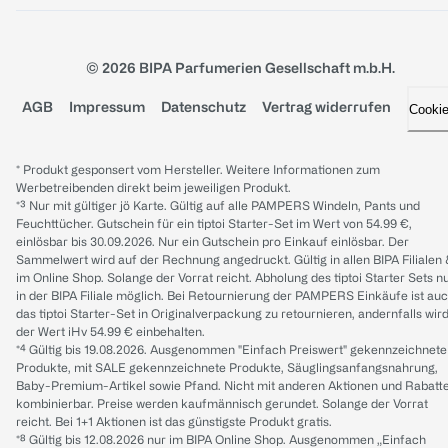
© 2026 BIPA Parfumerien Gesellschaft m.b.H.
AGB
Impressum
Datenschutz
Vertrag widerrufen
Cooki
* Produkt gesponsert vom Hersteller. Weitere Informationen zum
Werbetreibenden direkt beim jeweiligen Produkt.
*³ Nur mit gültiger jö Karte. Gültig auf alle PAMPERS Windeln, Pants und
Feuchttücher. Gutschein für ein tiptoi Starter-Set im Wert von 54.99 €,
einlösbar bis 30.09.2026. Nur ein Gutschein pro Einkauf einlösbar. Der
Sammelwert wird auf der Rechnung angedruckt. Gültig in allen BIPA Filialen
im Online Shop. Solange der Vorrat reicht. Abholung des tiptoi Starter Sets n
in der BIPA Filiale möglich. Bei Retournierung der PAMPERS Einkäufe ist au
das tiptoi Starter-Set in Originalverpackung zu retournieren, andernfalls wir
der Wert iHv 54.99 € einbehalten.
*⁴ Gültig bis 19.08.2026. Ausgenommen "Einfach Preiswert" gekennzeichnete
Produkte, mit SALE gekennzeichnete Produkte, Säuglingsanfangsnahrung,
Baby-Premium-Artikel sowie Pfand. Nicht mit anderen Aktionen und Rabatt
kombinierbar. Preise werden kaufmännisch gerundet. Solange der Vorrat
reicht. Bei 1+1 Aktionen ist das günstigste Produkt gratis.
*⁸ Gültig bis 12.08.2026 nur im BIPA Online Shop. Ausgenommen „Einfach