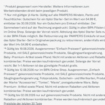
* Produkt gesponsert vom Hersteller. Weitere Informationen zum
Werbetreibenden direkt beim jeweiligen Produkt.
*³ Nur mit gültiger jö Karte. Gültig auf alle PAMPERS Windeln, Pants und
Feuchttücher. Gutschein für ein tiptoi Starter-Set im Wert von 54.99 €,
einlösbar bis 30.09.2026. Nur ein Gutschein pro Einkauf einlösbar. Der
Sammelwert wird auf der Rechnung angedruckt. Gültig in allen BIPA Filialen
im Online Shop. Solange der Vorrat reicht. Abholung des tiptoi Starter Sets n
in der BIPA Filiale möglich. Bei Retournierung der PAMPERS Einkäufe ist au
das tiptoi Starter-Set in Originalverpackung zu retournieren, andernfalls wir
der Wert iHv 54.99 € einbehalten.
*⁴ Gültig bis 19.08.2026. Ausgenommen "Einfach Preiswert" gekennzeichnete
Produkte, mit SALE gekennzeichnete Produkte, Säuglingsanfangsnahrung,
Baby-Premium-Artikel sowie Pfand. Nicht mit anderen Aktionen und Rabatt
kombinierbar. Preise werden kaufmännisch gerundet. Solange der Vorrat
reicht. Bei 1+1 Aktionen ist das günstigste Produkt gratis.
*⁸ Gültig bis 12.08.2026 nur im BIPA Online Shop. Ausgenommen „Einfach
Preiswert“ gekennzeichnete Produkte, mit SALE gekennzeichnete Produkte,
Säuglingsanfangsnahrung, Fotoprodukte, Gutschein- und Wertkarten, Produ
der Marke “Accessories“, “Tonies“, “Mavie“, preisgebundene Ware, Baby
Premium- Artikel sowie Pfand. Nicht mit anderen Rabatten und Aktionen
kombinierbar. Preise werden kaufmännisch gerundet.
*¹⁰ Gültig bis 02.09.2026 nur auf gekennzeichnete Produkte. Nicht mit ander
Rabatten und Aktionen kombinierbar. Preise werden kaufmännisch gerundet
Preisliste der letzten 30 Tage