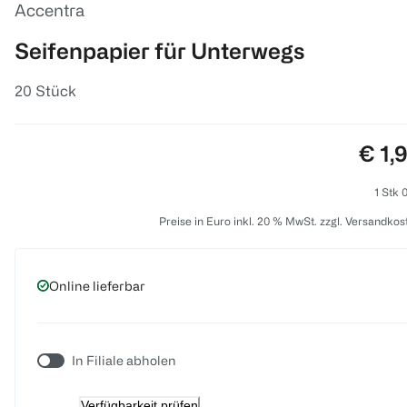
Accentra
Seifenpapier für Unterwegs
20 Stück
Prei
€ 1,
1 Stk 
Preise in Euro inkl. 20 % MwSt. zzgl. Versandkos
Online lieferbar
In Filiale abholen
Verfügbarkeit prüfen