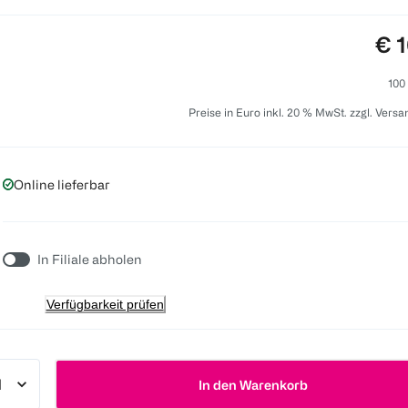
Pre
€ 1
100
Preise in Euro inkl. 20 % MwSt. zzgl. Vers
Online lieferbar
In Filiale abholen
Verfügbarkeit prüfen
In den Warenkorb