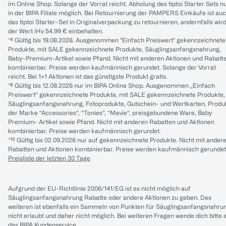
im Online Shop. Solange der Vorrat reicht. Abholung des tiptoi Starter Sets n
in der BIPA Filiale möglich. Bei Retournierung der PAMPERS Einkäufe ist au
das tiptoi Starter-Set in Originalverpackung zu retournieren, andernfalls wir
der Wert iHv 54.99 € einbehalten.
*⁴ Gültig bis 19.08.2026. Ausgenommen "Einfach Preiswert" gekennzeichnete
Produkte, mit SALE gekennzeichnete Produkte, Säuglingsanfangsnahrung,
Baby-Premium-Artikel sowie Pfand. Nicht mit anderen Aktionen und Rabatt
kombinierbar. Preise werden kaufmännisch gerundet. Solange der Vorrat
reicht. Bei 1+1 Aktionen ist das günstigste Produkt gratis.
*⁸ Gültig bis 12.08.2026 nur im BIPA Online Shop. Ausgenommen „Einfach
Preiswert“ gekennzeichnete Produkte, mit SALE gekennzeichnete Produkte,
Säuglingsanfangsnahrung, Fotoprodukte, Gutschein- und Wertkarten, Produ
der Marke “Accessories“, “Tonies“, “Mavie“, preisgebundene Ware, Baby
Premium- Artikel sowie Pfand. Nicht mit anderen Rabatten und Aktionen
kombinierbar. Preise werden kaufmännisch gerundet.
*¹⁰ Gültig bis 02.09.2026 nur auf gekennzeichnete Produkte. Nicht mit ander
Rabatten und Aktionen kombinierbar. Preise werden kaufmännisch gerundet
Preisliste der letzten 30 Tage
Aufgrund der EU-Richtlinie 2006/141/EG ist es nicht möglich auf
Säuglingsanfangsnahrung Rabatte oder andere Aktionen zu geben. Des
weiteren ist ebenfalls ein Sammeln von Punkten für Säuglingsanfangsnahru
nicht erlaubt und daher nicht möglich.
Bei weiteren Fragen wende dich bitte 
das
BIPA Kundenservice
.