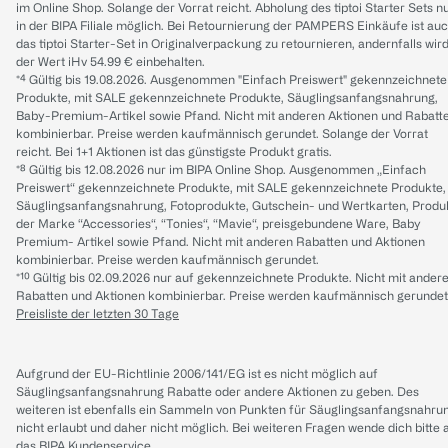
im Online Shop. Solange der Vorrat reicht. Abholung des tiptoi Starter Sets n
in der BIPA Filiale möglich. Bei Retournierung der PAMPERS Einkäufe ist au
das tiptoi Starter-Set in Originalverpackung zu retournieren, andernfalls wir
der Wert iHv 54.99 € einbehalten.
*⁴ Gültig bis 19.08.2026. Ausgenommen "Einfach Preiswert" gekennzeichnete
Produkte, mit SALE gekennzeichnete Produkte, Säuglingsanfangsnahrung,
Baby-Premium-Artikel sowie Pfand. Nicht mit anderen Aktionen und Rabatt
kombinierbar. Preise werden kaufmännisch gerundet. Solange der Vorrat
reicht. Bei 1+1 Aktionen ist das günstigste Produkt gratis.
*⁸ Gültig bis 12.08.2026 nur im BIPA Online Shop. Ausgenommen „Einfach
Preiswert“ gekennzeichnete Produkte, mit SALE gekennzeichnete Produkte,
Säuglingsanfangsnahrung, Fotoprodukte, Gutschein- und Wertkarten, Produ
der Marke “Accessories“, “Tonies“, “Mavie“, preisgebundene Ware, Baby
Premium- Artikel sowie Pfand. Nicht mit anderen Rabatten und Aktionen
kombinierbar. Preise werden kaufmännisch gerundet.
*¹⁰ Gültig bis 02.09.2026 nur auf gekennzeichnete Produkte. Nicht mit ander
Rabatten und Aktionen kombinierbar. Preise werden kaufmännisch gerundet
Preisliste der letzten 30 Tage
Aufgrund der EU-Richtlinie 2006/141/EG ist es nicht möglich auf
Säuglingsanfangsnahrung Rabatte oder andere Aktionen zu geben. Des
weiteren ist ebenfalls ein Sammeln von Punkten für Säuglingsanfangsnahru
nicht erlaubt und daher nicht möglich.
Bei weiteren Fragen wende dich bitte 
das
BIPA Kundenservice
.