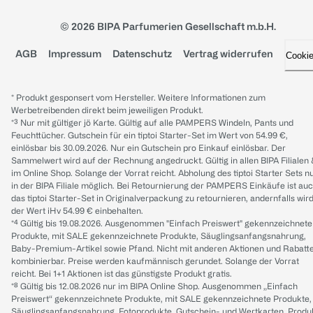
© 2026 BIPA Parfumerien Gesellschaft m.b.H.
AGB
Impressum
Datenschutz
Vertrag widerrufen
Cooki
* Produkt gesponsert vom Hersteller. Weitere Informationen zum
Werbetreibenden direkt beim jeweiligen Produkt.
*³ Nur mit gültiger jö Karte. Gültig auf alle PAMPERS Windeln, Pants und
Feuchttücher. Gutschein für ein tiptoi Starter-Set im Wert von 54.99 €,
einlösbar bis 30.09.2026. Nur ein Gutschein pro Einkauf einlösbar. Der
Sammelwert wird auf der Rechnung angedruckt. Gültig in allen BIPA Filialen
im Online Shop. Solange der Vorrat reicht. Abholung des tiptoi Starter Sets n
in der BIPA Filiale möglich. Bei Retournierung der PAMPERS Einkäufe ist au
das tiptoi Starter-Set in Originalverpackung zu retournieren, andernfalls wir
der Wert iHv 54.99 € einbehalten.
*⁴ Gültig bis 19.08.2026. Ausgenommen "Einfach Preiswert" gekennzeichnete
Produkte, mit SALE gekennzeichnete Produkte, Säuglingsanfangsnahrung,
Baby-Premium-Artikel sowie Pfand. Nicht mit anderen Aktionen und Rabatt
kombinierbar. Preise werden kaufmännisch gerundet. Solange der Vorrat
reicht. Bei 1+1 Aktionen ist das günstigste Produkt gratis.
*⁸ Gültig bis 12.08.2026 nur im BIPA Online Shop. Ausgenommen „Einfach
Preiswert“ gekennzeichnete Produkte, mit SALE gekennzeichnete Produkte,
Säuglingsanfangsnahrung, Fotoprodukte, Gutschein- und Wertkarten, Produ