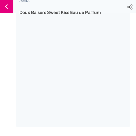
Weiter
Für
Für
Für
zum
300 Ös
500 Ös
150 Ös
Doux Baisers Sweet Kiss Eau de Parfum
Inhalt
-20%
-10%
-15%