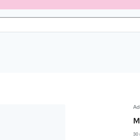
Ad
M
30 