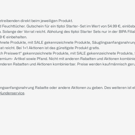
treibenden direkt beim jeweiligen Produkt.
d Feuchttücher. Gutschein für ein tiptoi Starter-Set im Wert von 54.99 €, einlö
. Solange der Vorrat reicht. Abholung des tiptoi Starter Sets nur in der BIPA Fil
9 € einbehalten.
ichnete Produkte, mit SALE gekennzeichnete Produkte, Säuglingsanfangsnahrun
reicht. Bei 1+1 Aktionen ist das günstigste Produkt gratis.
ach Preiswert“ gekennzeichnete Produkte, mit SALE gekennzeichnete Produkte,
remium- Artikel sowie Pfand. Nicht mit anderen Rabatten und Aktionen kombini
t anderen Rabatten und Aktionen kombinierbar. Preise werden kaufmännisch ger
lingsanfangsnahrung Rabatte oder andere Aktionen zu geben. Des weiteren ist 
 Kundenservice
.