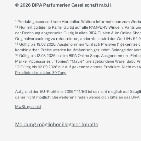
© 2026 BIPA Parfumerien Gesellschaft m.b.H.
* Produkt gesponsert vom Hersteller. Weitere Informationen zum Werbe
*³ Nur mit gültiger jö Karte. Gültig auf alle PAMPERS Windeln, Pants un
der Rechnung angedruckt. Gültig in allen BIPA Filialen & im Online Shop
Originalverpackung zu retournieren, andernfalls wird der Wert iHv 54.9
*⁴ Gültig bis 19.08.2026. Ausgenommen "Einfach Preiswert" gekennze
kombinierbar. Preise werden kaufmännisch gerundet. Solange der Vorrat 
*⁸ Gültig bis 12.08.2026 nur im BIPA Online Shop. Ausgenommen „Einf
Marke “Accessories“, “Tonies“, “Mavie“, preisgebundene Ware, Baby P
*¹⁰ Gültig bis 02.09.2026 nur auf gekennzeichnete Produkte. Nicht mi
Preisliste der letzten 30 Tage
Aufgrund der EU-Richtlinie 2006/141/EG ist es nicht möglich auf Säug
daher nicht möglich.
Bei weiteren Fragen wende dich bitte an das
BIPA
MwSt. gesenkt
Meldung möglicher illegaler Inhalte