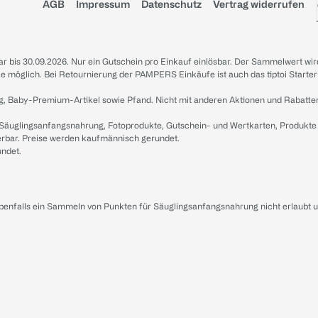
AGB
Impressum
Datenschutz
Vertrag widerrufen
sbar bis 30.09.2026. Nur ein Gutschein pro Einkauf einlösbar. Der Sammelwert wir
iale möglich. Bei Retournierung der PAMPERS Einkäufe ist auch das tiptoi Starter
g, Baby-Premium-Artikel sowie Pfand. Nicht mit anderen Aktionen und Rabatte
 Säuglingsanfangsnahrung, Fotoprodukte, Gutschein- und Wertkarten, Produkte
erbar. Preise werden kaufmännisch gerundet.
undet.
ebenfalls ein Sammeln von Punkten für Säuglingsanfangsnahrung nicht erlaubt 