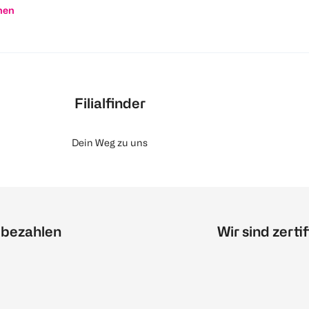
nen
Filialfinder
Dein Weg zu uns
 bezahlen
Wir sind zertif