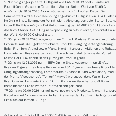
*³ Nur mit gültiger jö Karte. Gültig auf alle PAMPERS Windeln, Pants und
Feuchttücher. Gutschein für ein tiptoi Starter-Set im Wert von 54.99 €,
einlösbar bis 30.09.2026. Nur ein Gutschein pro Einkauf einlösbar. Der
Sammelwert wird auf der Rechnung angedruckt. Gültig in allen BIPA Filialen
im Online Shop. Solange der Vorrat reicht. Abholung des tiptoi Starter Sets n
in der BIPA Filiale möglich. Bei Retournierung der PAMPERS Einkäufe ist au
das tiptoi Starter-Set in Originalverpackung zu retournieren, andernfalls wir
der Wert iHv 54.99 € einbehalten.
*⁴ Gültig bis 19.08.2026. Ausgenommen "Einfach Preiswert" gekennzeichnete
Produkte, mit SALE gekennzeichnete Produkte, Säuglingsanfangsnahrung,
Baby-Premium-Artikel sowie Pfand. Nicht mit anderen Aktionen und Rabatt
kombinierbar. Preise werden kaufmännisch gerundet. Solange der Vorrat
reicht. Bei 1+1 Aktionen ist das günstigste Produkt gratis.
*⁸ Gültig bis 12.08.2026 nur im BIPA Online Shop. Ausgenommen „Einfach
Preiswert“ gekennzeichnete Produkte, mit SALE gekennzeichnete Produkte,
Säuglingsanfangsnahrung, Fotoprodukte, Gutschein- und Wertkarten, Produ
der Marke “Accessories“, “Tonies“, “Mavie“, preisgebundene Ware, Baby
Premium- Artikel sowie Pfand. Nicht mit anderen Rabatten und Aktionen
kombinierbar. Preise werden kaufmännisch gerundet.
*¹⁰ Gültig bis 02.09.2026 nur auf gekennzeichnete Produkte. Nicht mit ander
Rabatten und Aktionen kombinierbar. Preise werden kaufmännisch gerundet
Preisliste der letzten 30 Tage
Aufgrund der EU-Richtlinie 2006/141/EG ist es nicht möglich auf