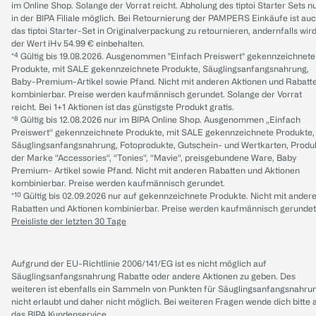
im Online Shop. Solange der Vorrat reicht. Abholung des tiptoi Starter Sets n
in der BIPA Filiale möglich. Bei Retournierung der PAMPERS Einkäufe ist au
das tiptoi Starter-Set in Originalverpackung zu retournieren, andernfalls wir
der Wert iHv 54.99 € einbehalten.
*⁴ Gültig bis 19.08.2026. Ausgenommen "Einfach Preiswert" gekennzeichnete
Produkte, mit SALE gekennzeichnete Produkte, Säuglingsanfangsnahrung,
Baby-Premium-Artikel sowie Pfand. Nicht mit anderen Aktionen und Rabatt
kombinierbar. Preise werden kaufmännisch gerundet. Solange der Vorrat
reicht. Bei 1+1 Aktionen ist das günstigste Produkt gratis.
*⁸ Gültig bis 12.08.2026 nur im BIPA Online Shop. Ausgenommen „Einfach
Preiswert“ gekennzeichnete Produkte, mit SALE gekennzeichnete Produkte,
Säuglingsanfangsnahrung, Fotoprodukte, Gutschein- und Wertkarten, Produ
der Marke “Accessories“, “Tonies“, “Mavie“, preisgebundene Ware, Baby
Premium- Artikel sowie Pfand. Nicht mit anderen Rabatten und Aktionen
kombinierbar. Preise werden kaufmännisch gerundet.
*¹⁰ Gültig bis 02.09.2026 nur auf gekennzeichnete Produkte. Nicht mit ander
Rabatten und Aktionen kombinierbar. Preise werden kaufmännisch gerundet
Preisliste der letzten 30 Tage
Aufgrund der EU-Richtlinie 2006/141/EG ist es nicht möglich auf
Säuglingsanfangsnahrung Rabatte oder andere Aktionen zu geben. Des
weiteren ist ebenfalls ein Sammeln von Punkten für Säuglingsanfangsnahru
nicht erlaubt und daher nicht möglich.
Bei weiteren Fragen wende dich bitte 
das
BIPA Kundenservice
.