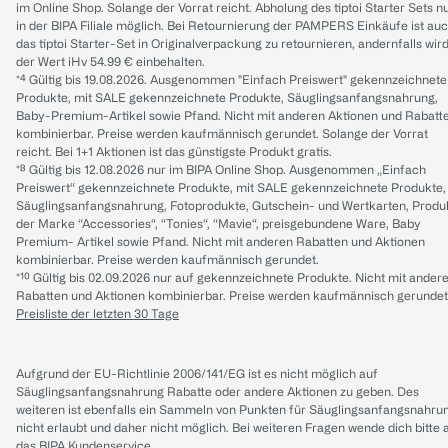
im Online Shop. Solange der Vorrat reicht. Abholung des tiptoi Starter Sets n
in der BIPA Filiale möglich. Bei Retournierung der PAMPERS Einkäufe ist au
das tiptoi Starter-Set in Originalverpackung zu retournieren, andernfalls wir
der Wert iHv 54.99 € einbehalten.
*⁴ Gültig bis 19.08.2026. Ausgenommen "Einfach Preiswert" gekennzeichnete
Produkte, mit SALE gekennzeichnete Produkte, Säuglingsanfangsnahrung,
Baby-Premium-Artikel sowie Pfand. Nicht mit anderen Aktionen und Rabatt
kombinierbar. Preise werden kaufmännisch gerundet. Solange der Vorrat
reicht. Bei 1+1 Aktionen ist das günstigste Produkt gratis.
*⁸ Gültig bis 12.08.2026 nur im BIPA Online Shop. Ausgenommen „Einfach
Preiswert“ gekennzeichnete Produkte, mit SALE gekennzeichnete Produkte,
Säuglingsanfangsnahrung, Fotoprodukte, Gutschein- und Wertkarten, Produ
der Marke “Accessories“, “Tonies“, “Mavie“, preisgebundene Ware, Baby
Premium- Artikel sowie Pfand. Nicht mit anderen Rabatten und Aktionen
kombinierbar. Preise werden kaufmännisch gerundet.
*¹⁰ Gültig bis 02.09.2026 nur auf gekennzeichnete Produkte. Nicht mit ander
Rabatten und Aktionen kombinierbar. Preise werden kaufmännisch gerundet
Preisliste der letzten 30 Tage
Aufgrund der EU-Richtlinie 2006/141/EG ist es nicht möglich auf
Säuglingsanfangsnahrung Rabatte oder andere Aktionen zu geben. Des
weiteren ist ebenfalls ein Sammeln von Punkten für Säuglingsanfangsnahru
nicht erlaubt und daher nicht möglich.
Bei weiteren Fragen wende dich bitte 
das
BIPA Kundenservice
.