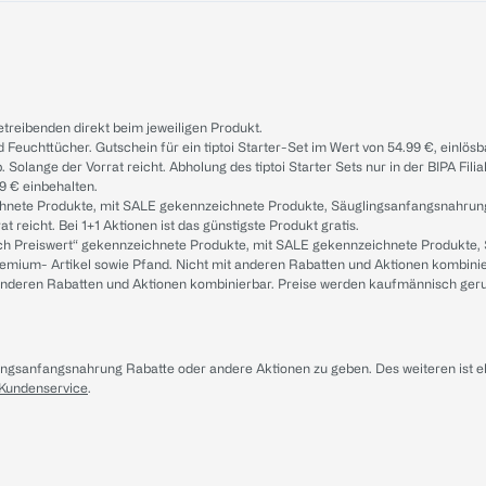
treibenden direkt beim jeweiligen Produkt.
d Feuchttücher. Gutschein für ein tiptoi Starter-Set im Wert von 54.99 €, einlö
. Solange der Vorrat reicht. Abholung des tiptoi Starter Sets nur in der BIPA Fil
9 € einbehalten.
ichnete Produkte, mit SALE gekennzeichnete Produkte, Säuglingsanfangsnahrun
reicht. Bei 1+1 Aktionen ist das günstigste Produkt gratis.
ach Preiswert“ gekennzeichnete Produkte, mit SALE gekennzeichnete Produkte,
remium- Artikel sowie Pfand. Nicht mit anderen Rabatten und Aktionen kombini
t anderen Rabatten und Aktionen kombinierbar. Preise werden kaufmännisch ger
lingsanfangsnahrung Rabatte oder andere Aktionen zu geben. Des weiteren ist 
 Kundenservice
.