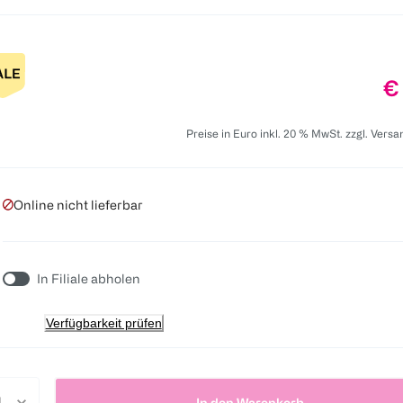
Pr
€
Preise in Euro inkl. 20 % MwSt. zzgl. Vers
Online nicht lieferbar
In Filiale abholen
Verfügbarkeit prüfen
In den Warenkorb