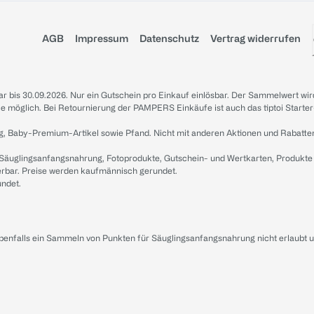
AGB
Impressum
Datenschutz
Vertrag widerrufen
sbar bis 30.09.2026. Nur ein Gutschein pro Einkauf einlösbar. Der Sammelwert wir
iale möglich. Bei Retournierung der PAMPERS Einkäufe ist auch das tiptoi Starter
g, Baby-Premium-Artikel sowie Pfand. Nicht mit anderen Aktionen und Rabatte
 Säuglingsanfangsnahrung, Fotoprodukte, Gutschein- und Wertkarten, Produkte
erbar. Preise werden kaufmännisch gerundet.
undet.
ebenfalls ein Sammeln von Punkten für Säuglingsanfangsnahrung nicht erlaubt 