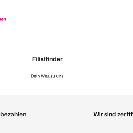
nen
Filialfinder
Dein Weg zu uns
 bezahlen
Wir sind zertif