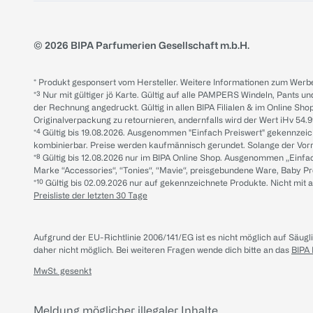
© 2026 BIPA Parfumerien Gesellschaft m.b.H.
* Produkt gesponsert vom Hersteller. Weitere Informationen zum Werbe
*³ Nur mit gültiger jö Karte. Gültig auf alle PAMPERS Windeln, Pants un
der Rechnung angedruckt. Gültig in allen BIPA Filialen & im Online Shop
Originalverpackung zu retournieren, andernfalls wird der Wert iHv 54.9
*⁴ Gültig bis 19.08.2026. Ausgenommen "Einfach Preiswert" gekennze
kombinierbar. Preise werden kaufmännisch gerundet. Solange der Vorrat 
*⁸ Gültig bis 12.08.2026 nur im BIPA Online Shop. Ausgenommen „Einf
Marke “Accessories“, “Tonies“, “Mavie“, preisgebundene Ware, Baby P
*¹⁰ Gültig bis 02.09.2026 nur auf gekennzeichnete Produkte. Nicht mi
Preisliste der letzten 30 Tage
Aufgrund der EU-Richtlinie 2006/141/EG ist es nicht möglich auf Säug
daher nicht möglich.
Bei weiteren Fragen wende dich bitte an das
BIPA
MwSt. gesenkt
Meldung möglicher illegaler Inhalte