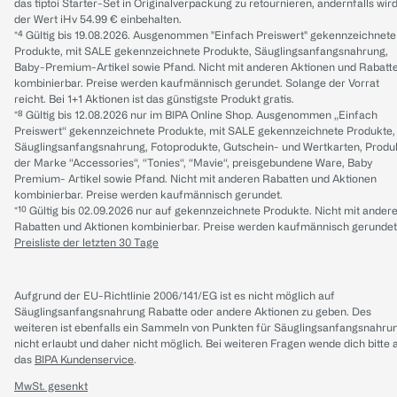
das tiptoi Starter-Set in Originalverpackung zu retournieren, andernfalls wir
der Wert iHv 54.99 € einbehalten.
*⁴ Gültig bis 19.08.2026. Ausgenommen "Einfach Preiswert" gekennzeichnete
Produkte, mit SALE gekennzeichnete Produkte, Säuglingsanfangsnahrung,
Baby-Premium-Artikel sowie Pfand. Nicht mit anderen Aktionen und Rabatt
kombinierbar. Preise werden kaufmännisch gerundet. Solange der Vorrat
reicht. Bei 1+1 Aktionen ist das günstigste Produkt gratis.
*⁸ Gültig bis 12.08.2026 nur im BIPA Online Shop. Ausgenommen „Einfach
Preiswert“ gekennzeichnete Produkte, mit SALE gekennzeichnete Produkte,
Säuglingsanfangsnahrung, Fotoprodukte, Gutschein- und Wertkarten, Produ
der Marke “Accessories“, “Tonies“, “Mavie“, preisgebundene Ware, Baby
Premium- Artikel sowie Pfand. Nicht mit anderen Rabatten und Aktionen
kombinierbar. Preise werden kaufmännisch gerundet.
*¹⁰ Gültig bis 02.09.2026 nur auf gekennzeichnete Produkte. Nicht mit ander
Rabatten und Aktionen kombinierbar. Preise werden kaufmännisch gerundet
Preisliste der letzten 30 Tage
Aufgrund der EU-Richtlinie 2006/141/EG ist es nicht möglich auf
Säuglingsanfangsnahrung Rabatte oder andere Aktionen zu geben. Des
weiteren ist ebenfalls ein Sammeln von Punkten für Säuglingsanfangsnahru
nicht erlaubt und daher nicht möglich.
Bei weiteren Fragen wende dich bitte 
das
BIPA Kundenservice
.
MwSt. gesenkt