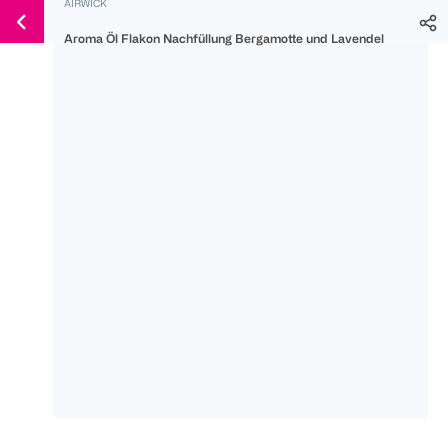
AIRWICK
Weiter
Für
Für
Für
zum
Aroma Öl Flakon Nachfüllung Bergamotte und Lavendel
300 Ös
500 Ös
150 Ös
Inhalt
-20%
-10%
-15%