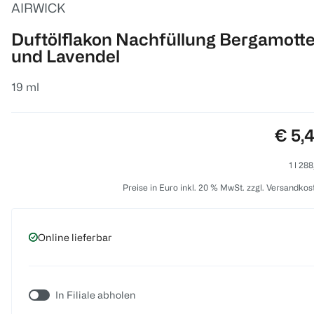
AIRWICK
Duftölflakon Nachfüllung Bergamott
und Lavendel
19 ml
Preis
€ 5,
1 l 28
Preise in Euro inkl. 20 % MwSt. zzgl. Versandkos
Online lieferbar
In Filiale abholen