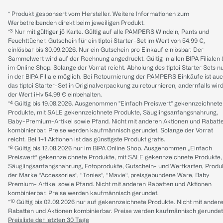
* Produkt gesponsert vom Hersteller. Weitere Informationen zum
Werbetreibenden direkt beim jeweiligen Produkt.
*³ Nur mit gültiger jö Karte. Gültig auf alle PAMPERS Windeln, Pants und
Feuchttücher. Gutschein für ein tiptoi Starter-Set im Wert von 54.99 €,
einlösbar bis 30.09.2026. Nur ein Gutschein pro Einkauf einlösbar. Der
Sammelwert wird auf der Rechnung angedruckt. Gültig in allen BIPA Filialen
im Online Shop. Solange der Vorrat reicht. Abholung des tiptoi Starter Sets n
in der BIPA Filiale möglich. Bei Retournierung der PAMPERS Einkäufe ist au
das tiptoi Starter-Set in Originalverpackung zu retournieren, andernfalls wir
der Wert iHv 54.99 € einbehalten.
*⁴ Gültig bis 19.08.2026. Ausgenommen "Einfach Preiswert" gekennzeichnete
Produkte, mit SALE gekennzeichnete Produkte, Säuglingsanfangsnahrung,
Baby-Premium-Artikel sowie Pfand. Nicht mit anderen Aktionen und Rabatt
kombinierbar. Preise werden kaufmännisch gerundet. Solange der Vorrat
reicht. Bei 1+1 Aktionen ist das günstigste Produkt gratis.
*⁸ Gültig bis 12.08.2026 nur im BIPA Online Shop. Ausgenommen „Einfach
Preiswert“ gekennzeichnete Produkte, mit SALE gekennzeichnete Produkte,
Säuglingsanfangsnahrung, Fotoprodukte, Gutschein- und Wertkarten, Produ
der Marke “Accessories“, “Tonies“, “Mavie“, preisgebundene Ware, Baby
Premium- Artikel sowie Pfand. Nicht mit anderen Rabatten und Aktionen
kombinierbar. Preise werden kaufmännisch gerundet.
*¹⁰ Gültig bis 02.09.2026 nur auf gekennzeichnete Produkte. Nicht mit ander
Rabatten und Aktionen kombinierbar. Preise werden kaufmännisch gerundet
Preisliste der letzten 30 Tage