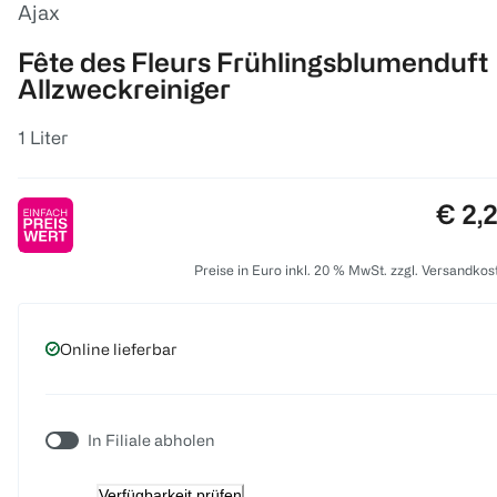
Ajax
Fête des Fleurs Frühlingsblumenduft
Allzweckreiniger
1 Liter
Preis
€ 2,
Preise in Euro inkl. 20 % MwSt. zzgl. Versandkos
Online lieferbar
In Filiale abholen
Verfügbarkeit prüfen