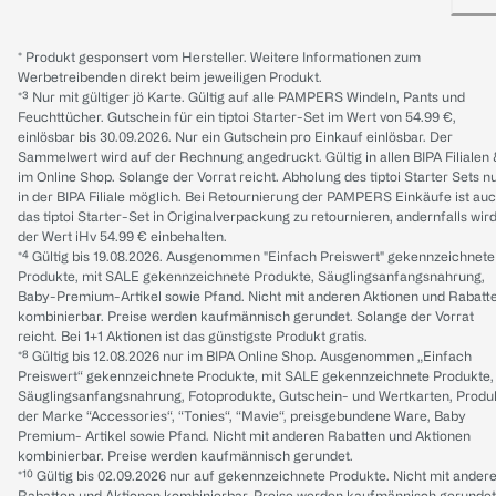
* Produkt gesponsert vom Hersteller. Weitere Informationen zum
Werbetreibenden direkt beim jeweiligen Produkt.
*³ Nur mit gültiger jö Karte. Gültig auf alle PAMPERS Windeln, Pants und
Feuchttücher. Gutschein für ein tiptoi Starter-Set im Wert von 54.99 €,
einlösbar bis 30.09.2026. Nur ein Gutschein pro Einkauf einlösbar. Der
Sammelwert wird auf der Rechnung angedruckt. Gültig in allen BIPA Filialen
im Online Shop. Solange der Vorrat reicht. Abholung des tiptoi Starter Sets n
in der BIPA Filiale möglich. Bei Retournierung der PAMPERS Einkäufe ist au
das tiptoi Starter-Set in Originalverpackung zu retournieren, andernfalls wir
der Wert iHv 54.99 € einbehalten.
*⁴ Gültig bis 19.08.2026. Ausgenommen "Einfach Preiswert" gekennzeichnete
Produkte, mit SALE gekennzeichnete Produkte, Säuglingsanfangsnahrung,
Baby-Premium-Artikel sowie Pfand. Nicht mit anderen Aktionen und Rabatt
kombinierbar. Preise werden kaufmännisch gerundet. Solange der Vorrat
reicht. Bei 1+1 Aktionen ist das günstigste Produkt gratis.
*⁸ Gültig bis 12.08.2026 nur im BIPA Online Shop. Ausgenommen „Einfach
Preiswert“ gekennzeichnete Produkte, mit SALE gekennzeichnete Produkte,
Säuglingsanfangsnahrung, Fotoprodukte, Gutschein- und Wertkarten, Produ
der Marke “Accessories“, “Tonies“, “Mavie“, preisgebundene Ware, Baby
Premium- Artikel sowie Pfand. Nicht mit anderen Rabatten und Aktionen
kombinierbar. Preise werden kaufmännisch gerundet.
*¹⁰ Gültig bis 02.09.2026 nur auf gekennzeichnete Produkte. Nicht mit ander
Rabatten und Aktionen kombinierbar. Preise werden kaufmännisch gerundet