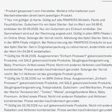
* Produkt gesponsert vom Hersteller. Weitere Informationen zum
Werbetreibenden direkt beim jeweiligen Produkt.
*³ Nur mit gültiger jö Karte. Gültig auf alle PAMPERS Windeln, Pants und
Feuchttücher. Gutschein für ein tiptoi Starter-Set im Wert von 54.99 €,
einlösbar bis 30.09.2026. Nur ein Gutschein pro Einkauf einlösbar. Der
Sammelwert wird auf der Rechnung angedruckt. Gültig in allen BIPA Filialen
im Online Shop. Solange der Vorrat reicht. Abholung des tiptoi Starter Sets n
in der BIPA Filiale möglich. Bei Retournierung der PAMPERS Einkäufe ist au
das tiptoi Starter-Set in Originalverpackung zu retournieren, andernfalls wir
der Wert iHv 54.99 € einbehalten.
*⁴ Gültig bis 19.08.2026. Ausgenommen "Einfach Preiswert" gekennzeichnete
Produkte, mit SALE gekennzeichnete Produkte, Säuglingsanfangsnahrung,
Baby-Premium-Artikel sowie Pfand. Nicht mit anderen Aktionen und Rabatt
kombinierbar. Preise werden kaufmännisch gerundet. Solange der Vorrat
reicht. Bei 1+1 Aktionen ist das günstigste Produkt gratis.
*⁸ Gültig bis 12.08.2026 nur im BIPA Online Shop. Ausgenommen „Einfach
Preiswert“ gekennzeichnete Produkte, mit SALE gekennzeichnete Produkte,
Säuglingsanfangsnahrung, Fotoprodukte, Gutschein- und Wertkarten, Produ
der Marke “Accessories“, “Tonies“, “Mavie“, preisgebundene Ware, Baby
Premium- Artikel sowie Pfand. Nicht mit anderen Rabatten und Aktionen
kombinierbar. Preise werden kaufmännisch gerundet.
*¹⁰ Gültig bis 02.09.2026 nur auf gekennzeichnete Produkte. Nicht mit ander
Rabatten und Aktionen kombinierbar. Preise werden kaufmännisch gerundet