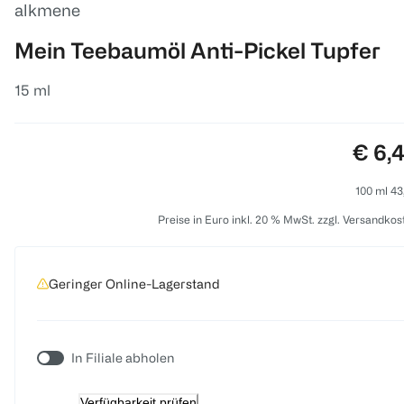
alkmene
Mein Teebaumöl Anti-Pickel Tupfer
15 ml
Preis
€ 6,
100 ml 43
Preise in Euro inkl. 20 % MwSt. zzgl. Versandkos
Geringer Online-Lagerstand
In Filiale abholen
Verfügbarkeit prüfen