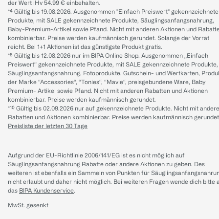
der Wert iHv 54.99 € einbehalten.
*⁴ Gültig bis 19.08.2026. Ausgenommen "Einfach Preiswert" gekennzeichnete
Produkte, mit SALE gekennzeichnete Produkte, Säuglingsanfangsnahrung,
Baby-Premium-Artikel sowie Pfand. Nicht mit anderen Aktionen und Rabatt
kombinierbar. Preise werden kaufmännisch gerundet. Solange der Vorrat
reicht. Bei 1+1 Aktionen ist das günstigste Produkt gratis.
*⁸ Gültig bis 12.08.2026 nur im BIPA Online Shop. Ausgenommen „Einfach
Preiswert“ gekennzeichnete Produkte, mit SALE gekennzeichnete Produkte,
Säuglingsanfangsnahrung, Fotoprodukte, Gutschein- und Wertkarten, Produ
der Marke “Accessories“, “Tonies“, “Mavie“, preisgebundene Ware, Baby
Premium- Artikel sowie Pfand. Nicht mit anderen Rabatten und Aktionen
kombinierbar. Preise werden kaufmännisch gerundet.
*¹⁰ Gültig bis 02.09.2026 nur auf gekennzeichnete Produkte. Nicht mit ander
Rabatten und Aktionen kombinierbar. Preise werden kaufmännisch gerundet
Preisliste der letzten 30 Tage
Aufgrund der EU-Richtlinie 2006/141/EG ist es nicht möglich auf
Säuglingsanfangsnahrung Rabatte oder andere Aktionen zu geben. Des
weiteren ist ebenfalls ein Sammeln von Punkten für Säuglingsanfangsnahru
nicht erlaubt und daher nicht möglich.
Bei weiteren Fragen wende dich bitte 
das
BIPA Kundenservice
.
MwSt. gesenkt