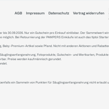
AGB
Impressum
Datenschutz
Vertrag widerrufen
sbar bis 30.09.2026. Nur ein Gutschein pro Einkauf einlösbar. Der Sammelwert wir
iale möglich. Bei Retournierung der PAMPERS Einkäufe ist auch das tiptoi Starter
g, Baby-Premium-Artikel sowie Pfand. Nicht mit anderen Aktionen und Rabatte
 Säuglingsanfangsnahrung, Fotoprodukte, Gutschein- und Wertkarten, Produkte
erbar. Preise werden kaufmännisch gerundet.
undet.
ebenfalls ein Sammeln von Punkten für Säuglingsanfangsnahrung nicht erlaubt 