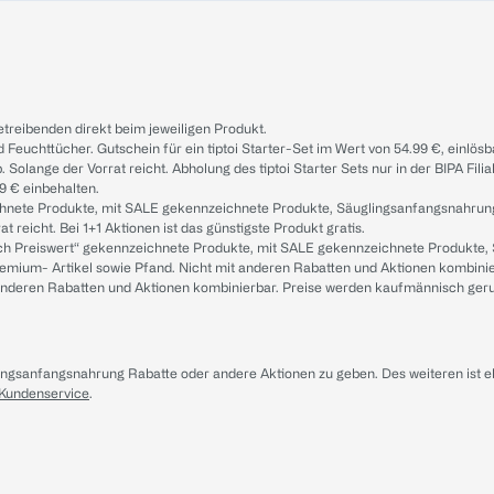
treibenden direkt beim jeweiligen Produkt.
d Feuchttücher. Gutschein für ein tiptoi Starter-Set im Wert von 54.99 €, einlö
. Solange der Vorrat reicht. Abholung des tiptoi Starter Sets nur in der BIPA Fil
9 € einbehalten.
ichnete Produkte, mit SALE gekennzeichnete Produkte, Säuglingsanfangsnahrun
reicht. Bei 1+1 Aktionen ist das günstigste Produkt gratis.
ach Preiswert“ gekennzeichnete Produkte, mit SALE gekennzeichnete Produkte,
remium- Artikel sowie Pfand. Nicht mit anderen Rabatten und Aktionen kombini
t anderen Rabatten und Aktionen kombinierbar. Preise werden kaufmännisch ger
lingsanfangsnahrung Rabatte oder andere Aktionen zu geben. Des weiteren ist 
 Kundenservice
.