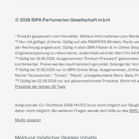
© 2026 BIPA Parfumerien Gesellschaft m.b.H.
* Produkt gesponsert vom Hersteller. Weitere Informationen zum Werbe
*³ Nur mit gültiger jö Karte. Gültig auf alle PAMPERS Windeln, Pants un
der Rechnung angedruckt. Gültig in allen BIPA Filialen & im Online Shop
Originalverpackung zu retournieren, andernfalls wird der Wert iHv 54.9
*⁴ Gültig bis 19.08.2026. Ausgenommen "Einfach Preiswert" gekennze
kombinierbar. Preise werden kaufmännisch gerundet. Solange der Vorrat 
*⁸ Gültig bis 12.08.2026 nur im BIPA Online Shop. Ausgenommen „Einf
Marke “Accessories“, “Tonies“, “Mavie“, preisgebundene Ware, Baby P
*¹⁰ Gültig bis 02.09.2026 nur auf gekennzeichnete Produkte. Nicht mi
Preisliste der letzten 30 Tage
Aufgrund der EU-Richtlinie 2006/141/EG ist es nicht möglich auf Säug
daher nicht möglich.
Bei weiteren Fragen wende dich bitte an das
BIPA
MwSt. gesenkt
Meldung möglicher illegaler Inhalte