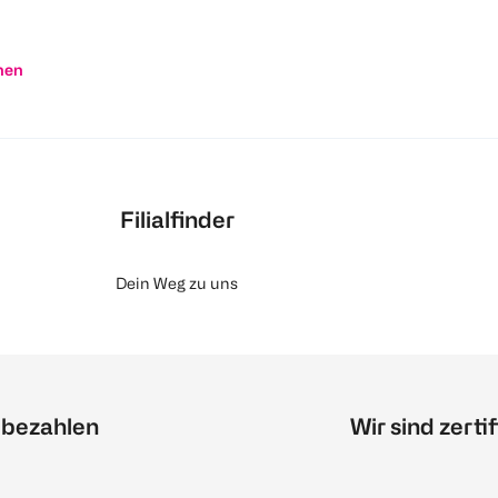
nen
Filialfinder
Dein Weg zu uns
 bezahlen
Wir sind zertif