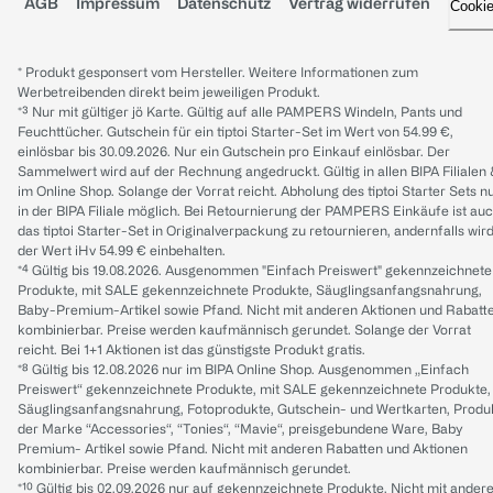
AGB
Impressum
Datenschutz
Vertrag widerrufen
Cooki
* Produkt gesponsert vom Hersteller. Weitere Informationen zum
Werbetreibenden direkt beim jeweiligen Produkt.
*³ Nur mit gültiger jö Karte. Gültig auf alle PAMPERS Windeln, Pants und
Feuchttücher. Gutschein für ein tiptoi Starter-Set im Wert von 54.99 €,
einlösbar bis 30.09.2026. Nur ein Gutschein pro Einkauf einlösbar. Der
Sammelwert wird auf der Rechnung angedruckt. Gültig in allen BIPA Filialen
im Online Shop. Solange der Vorrat reicht. Abholung des tiptoi Starter Sets n
in der BIPA Filiale möglich. Bei Retournierung der PAMPERS Einkäufe ist au
das tiptoi Starter-Set in Originalverpackung zu retournieren, andernfalls wir
der Wert iHv 54.99 € einbehalten.
*⁴ Gültig bis 19.08.2026. Ausgenommen "Einfach Preiswert" gekennzeichnete
Produkte, mit SALE gekennzeichnete Produkte, Säuglingsanfangsnahrung,
Baby-Premium-Artikel sowie Pfand. Nicht mit anderen Aktionen und Rabatt
kombinierbar. Preise werden kaufmännisch gerundet. Solange der Vorrat
reicht. Bei 1+1 Aktionen ist das günstigste Produkt gratis.
*⁸ Gültig bis 12.08.2026 nur im BIPA Online Shop. Ausgenommen „Einfach
Preiswert“ gekennzeichnete Produkte, mit SALE gekennzeichnete Produkte,
Säuglingsanfangsnahrung, Fotoprodukte, Gutschein- und Wertkarten, Produ
der Marke “Accessories“, “Tonies“, “Mavie“, preisgebundene Ware, Baby
Premium- Artikel sowie Pfand. Nicht mit anderen Rabatten und Aktionen
kombinierbar. Preise werden kaufmännisch gerundet.
*¹⁰ Gültig bis 02.09.2026 nur auf gekennzeichnete Produkte. Nicht mit ander