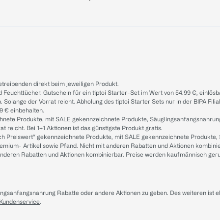
treibenden direkt beim jeweiligen Produkt.
d Feuchttücher. Gutschein für ein tiptoi Starter-Set im Wert von 54.99 €, einlö
. Solange der Vorrat reicht. Abholung des tiptoi Starter Sets nur in der BIPA Fil
9 € einbehalten.
ichnete Produkte, mit SALE gekennzeichnete Produkte, Säuglingsanfangsnahrun
reicht. Bei 1+1 Aktionen ist das günstigste Produkt gratis.
ach Preiswert“ gekennzeichnete Produkte, mit SALE gekennzeichnete Produkte,
remium- Artikel sowie Pfand. Nicht mit anderen Rabatten und Aktionen kombini
t anderen Rabatten und Aktionen kombinierbar. Preise werden kaufmännisch ger
lingsanfangsnahrung Rabatte oder andere Aktionen zu geben. Des weiteren ist 
 Kundenservice
.