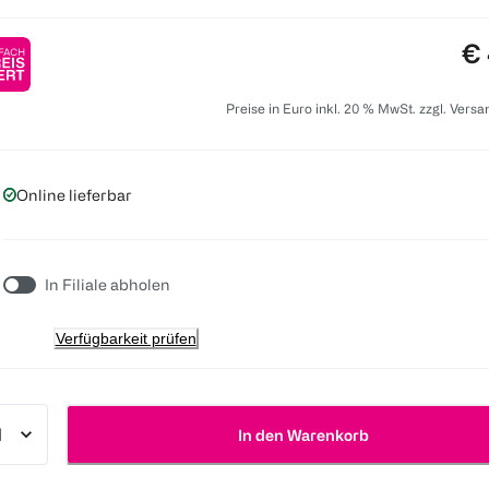
Pr
€ 
Preise in Euro inkl. 20 % MwSt. zzgl. Vers
Online lieferbar
In Filiale abholen
Verfügbarkeit prüfen
In den Warenkorb