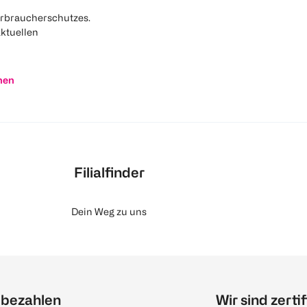
rbraucherschutzes.
aktuellen
nen
Filialfinder
Dein Weg zu uns
 bezahlen
Wir sind zertif