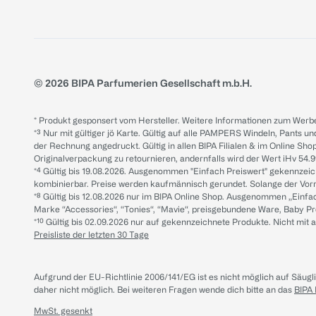
© 2026 BIPA Parfumerien Gesellschaft m.b.H.
* Produkt gesponsert vom Hersteller. Weitere Informationen zum Werbe
*³ Nur mit gültiger jö Karte. Gültig auf alle PAMPERS Windeln, Pants un
der Rechnung angedruckt. Gültig in allen BIPA Filialen & im Online Shop
Originalverpackung zu retournieren, andernfalls wird der Wert iHv 54.9
*⁴ Gültig bis 19.08.2026. Ausgenommen "Einfach Preiswert" gekennze
kombinierbar. Preise werden kaufmännisch gerundet. Solange der Vorrat 
*⁸ Gültig bis 12.08.2026 nur im BIPA Online Shop. Ausgenommen „Einf
Marke “Accessories“, “Tonies“, “Mavie“, preisgebundene Ware, Baby P
*¹⁰ Gültig bis 02.09.2026 nur auf gekennzeichnete Produkte. Nicht mi
Preisliste der letzten 30 Tage
Aufgrund der EU-Richtlinie 2006/141/EG ist es nicht möglich auf Säug
daher nicht möglich.
Bei weiteren Fragen wende dich bitte an das
BIPA
MwSt. gesenkt