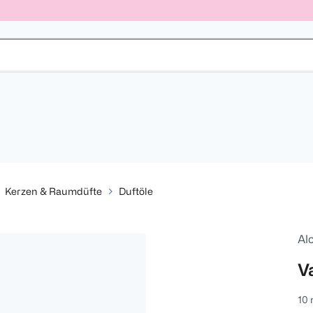
Kerzen & Raumdüfte
Duftöle
Al
V
10 