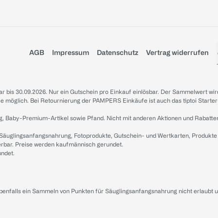
AGB
Impressum
Datenschutz
Vertrag widerrufen
sbar bis 30.09.2026. Nur ein Gutschein pro Einkauf einlösbar. Der Sammelwert wir
iale möglich. Bei Retournierung der PAMPERS Einkäufe ist auch das tiptoi Starter
g, Baby-Premium-Artikel sowie Pfand. Nicht mit anderen Aktionen und Rabatte
 Säuglingsanfangsnahrung, Fotoprodukte, Gutschein- und Wertkarten, Produkte
erbar. Preise werden kaufmännisch gerundet.
undet.
ebenfalls ein Sammeln von Punkten für Säuglingsanfangsnahrung nicht erlaubt 