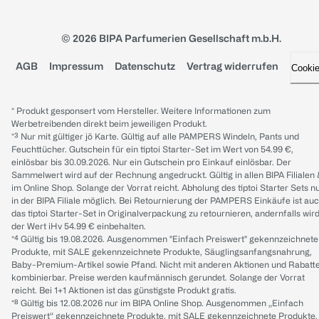
© 2026 BIPA Parfumerien Gesellschaft m.b.H.
AGB
Impressum
Datenschutz
Vertrag widerrufen
Cooki
* Produkt gesponsert vom Hersteller. Weitere Informationen zum
Werbetreibenden direkt beim jeweiligen Produkt.
*³ Nur mit gültiger jö Karte. Gültig auf alle PAMPERS Windeln, Pants und
Feuchttücher. Gutschein für ein tiptoi Starter-Set im Wert von 54.99 €,
einlösbar bis 30.09.2026. Nur ein Gutschein pro Einkauf einlösbar. Der
Sammelwert wird auf der Rechnung angedruckt. Gültig in allen BIPA Filialen
im Online Shop. Solange der Vorrat reicht. Abholung des tiptoi Starter Sets n
in der BIPA Filiale möglich. Bei Retournierung der PAMPERS Einkäufe ist au
das tiptoi Starter-Set in Originalverpackung zu retournieren, andernfalls wir
der Wert iHv 54.99 € einbehalten.
*⁴ Gültig bis 19.08.2026. Ausgenommen "Einfach Preiswert" gekennzeichnete
Produkte, mit SALE gekennzeichnete Produkte, Säuglingsanfangsnahrung,
Baby-Premium-Artikel sowie Pfand. Nicht mit anderen Aktionen und Rabatt
kombinierbar. Preise werden kaufmännisch gerundet. Solange der Vorrat
reicht. Bei 1+1 Aktionen ist das günstigste Produkt gratis.
*⁸ Gültig bis 12.08.2026 nur im BIPA Online Shop. Ausgenommen „Einfach
Preiswert“ gekennzeichnete Produkte, mit SALE gekennzeichnete Produkte,