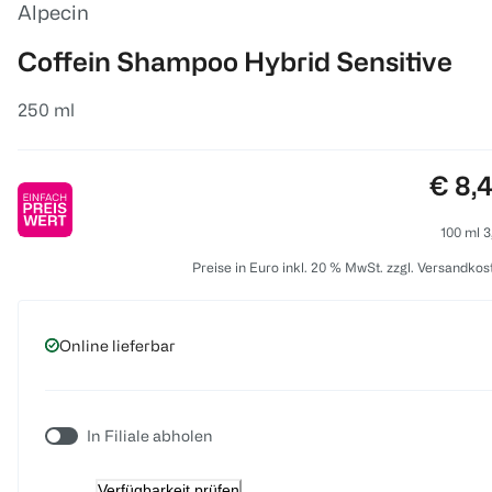
Alpecin
Coffein Shampoo Hybrid Sensitive
250 ml
Preis
€ 8,
100 ml 3
Preise in Euro inkl. 20 % MwSt. zzgl. Versandkos
Online lieferbar
In Filiale abholen
Verfügbarkeit prüfen