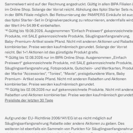
Sammelwert wird auf der Rechnung angedruckt. Gültig in allen BIPA Filialen
im Online Shop. Solange der Vorrat reicht. Abholung des tiptoi Starter Sets n
in der BIPA Filiale möglich. Bei Retournierung der PAMPERS Einkäufe ist au
das tiptoi Starter-Set in Originalverpackung zu retournieren, andernfalls wir
der Wert iHv 54.99 € einbehalten.
*⁴ Gültig bis 19.08.2026. Ausgenommen "Einfach Preiswert" gekennzeichnete
Produkte, mit SALE gekennzeichnete Produkte, Säuglingsanfangsnahrung,
Baby-Premium-Artikel sowie Pfand. Nicht mit anderen Aktionen und Rabatt
kombinierbar. Preise werden kaufmännisch gerundet. Solange der Vorrat
reicht. Bei 1+1 Aktionen ist das günstigste Produkt gratis.
*⁸ Gültig bis 12.08.2026 nur im BIPA Online Shop. Ausgenommen „Einfach
Preiswert“ gekennzeichnete Produkte, mit SALE gekennzeichnete Produkte,
Säuglingsanfangsnahrung, Fotoprodukte, Gutschein- und Wertkarten, Produ
der Marke “Accessories“, “Tonies“, “Mavie“, preisgebundene Ware, Baby
Premium- Artikel sowie Pfand. Nicht mit anderen Rabatten und Aktionen
kombinierbar. Preise werden kaufmännisch gerundet.
*¹⁰ Gültig bis 02.09.2026 nur auf gekennzeichnete Produkte. Nicht mit ander
Rabatten und Aktionen kombinierbar. Preise werden kaufmännisch gerundet
Preisliste der letzten 30 Tage
Aufgrund der EU-Richtlinie 2006/141/EG ist es nicht möglich auf
Säuglingsanfangsnahrung Rabatte oder andere Aktionen zu geben. Des
weiteren ist ebenfalls ein Sammeln von Punkten für Säuglingsanfangsnahru