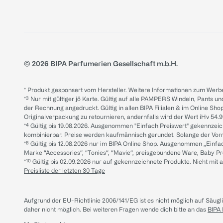
© 2026 BIPA Parfumerien Gesellschaft m.b.H.
* Produkt gesponsert vom Hersteller. Weitere Informationen zum Werbe
*³ Nur mit gültiger jö Karte. Gültig auf alle PAMPERS Windeln, Pants un
der Rechnung angedruckt. Gültig in allen BIPA Filialen & im Online Shop
Originalverpackung zu retournieren, andernfalls wird der Wert iHv 54.9
*⁴ Gültig bis 19.08.2026. Ausgenommen "Einfach Preiswert" gekennze
kombinierbar. Preise werden kaufmännisch gerundet. Solange der Vorrat 
*⁸ Gültig bis 12.08.2026 nur im BIPA Online Shop. Ausgenommen „Einf
Marke “Accessories“, “Tonies“, “Mavie“, preisgebundene Ware, Baby P
*¹⁰ Gültig bis 02.09.2026 nur auf gekennzeichnete Produkte. Nicht mi
Preisliste der letzten 30 Tage
Aufgrund der EU-Richtlinie 2006/141/EG ist es nicht möglich auf Säug
daher nicht möglich.
Bei weiteren Fragen wende dich bitte an das
BIPA