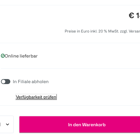
Pre
€ 1
Preise in Euro inkl. 20 % MwSt. zzgl. Vers
Online lieferbar
In Filiale abholen
Verfügbarkeit prüfen
In den Warenkorb