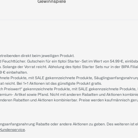
Gewinnspiele
treibenden direkt beim jeweiligen Produkt.
d Feuchttücher. Gutschein für ein tiptoi Starter-Set im Wert von 54.99 €, einlö
. Solange der Vorrat reicht. Abholung des tiptoi Starter Sets nur in der BIPA Fil
9 € einbehalten.
ichnete Produkte, mit SALE gekennzeichnete Produkte, Säuglingsanfangsnahrun
reicht. Bei 1+1 Aktionen ist das günstigste Produkt gratis.
ach Preiswert“ gekennzeichnete Produkte, mit SALE gekennzeichnete Produkte,
remium- Artikel sowie Pfand. Nicht mit anderen Rabatten und Aktionen kombini
t anderen Rabatten und Aktionen kombinierbar. Preise werden kaufmännisch ger
lingsanfangsnahrung Rabatte oder andere Aktionen zu geben. Des weiteren ist 
 Kundenservice
.