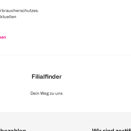
rbraucherschutzes.
aktuellen
nen
Filialfinder
Dein Weg zu uns
 bezahlen
Wir sind zertif