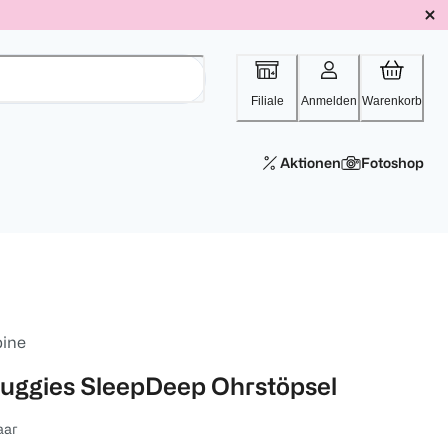
Filiale
Anmelden
Warenkorb
Aktionen
Fotoshop
pine
luggies SleepDeep Ohrstöpsel
aar