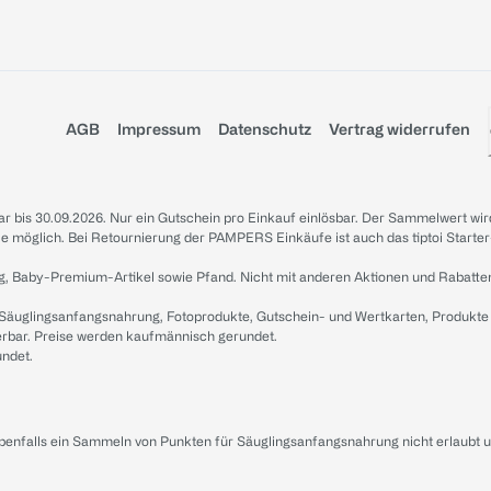
AGB
Impressum
Datenschutz
Vertrag widerrufen
sbar bis 30.09.2026. Nur ein Gutschein pro Einkauf einlösbar. Der Sammelwert wir
iale möglich. Bei Retournierung der PAMPERS Einkäufe ist auch das tiptoi Starter
g, Baby-Premium-Artikel sowie Pfand. Nicht mit anderen Aktionen und Rabatte
 Säuglingsanfangsnahrung, Fotoprodukte, Gutschein- und Wertkarten, Produkte
erbar. Preise werden kaufmännisch gerundet.
undet.
ebenfalls ein Sammeln von Punkten für Säuglingsanfangsnahrung nicht erlaubt 