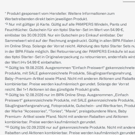
* Produkt gesponsert vom Hersteller. Weitere Informationen zum
Werbetreibenden direkt beim jeweiligen Produkt.
*³ Nur mit gültiger jö Karte. Gültig auf alle PAMPERS Windeln, Pants und
Feuchttücher. Gutschein für ein tiptoi Starter-Set im Wert von 54.99 €,
einlösbar bis 30.09.2026. Nur ein Gutschein pro Einkauf einlösbar. Der
Sammelwert wird auf der Rechnung angedruckt. Gültig in allen BIPA Filialen
im Online Shop. Solange der Vorrat reicht. Abholung des tiptoi Starter Sets n
in der BIPA Filiale möglich. Bei Retournierung der PAMPERS Einkäufe ist au
das tiptoi Starter-Set in Originalverpackung zu retournieren, andernfalls wir
der Wert iHv 54.99 € einbehalten.
*⁴ Gültig bis 19.08.2026. Ausgenommen "Einfach Preiswert" gekennzeichnete
Produkte, mit SALE gekennzeichnete Produkte, Säuglingsanfangsnahrung,
Baby-Premium-Artikel sowie Pfand. Nicht mit anderen Aktionen und Rabatt
kombinierbar. Preise werden kaufmännisch gerundet. Solange der Vorrat
reicht. Bei 1+1 Aktionen ist das günstigste Produkt gratis.
*⁸ Gültig bis 12.08.2026 nur im BIPA Online Shop. Ausgenommen „Einfach
Preiswert“ gekennzeichnete Produkte, mit SALE gekennzeichnete Produkte,
Säuglingsanfangsnahrung, Fotoprodukte, Gutschein- und Wertkarten, Produ
der Marke “Accessories“, “Tonies“, “Mavie“, preisgebundene Ware, Baby
Premium- Artikel sowie Pfand. Nicht mit anderen Rabatten und Aktionen
kombinierbar. Preise werden kaufmännisch gerundet.
*¹⁰ Gültig bis 02.09.2026 nur auf gekennzeichnete Produkte. Nicht mit ander
Rabatten und Aktionen kombinierbar. Preise werden kaufmännisch gerundet